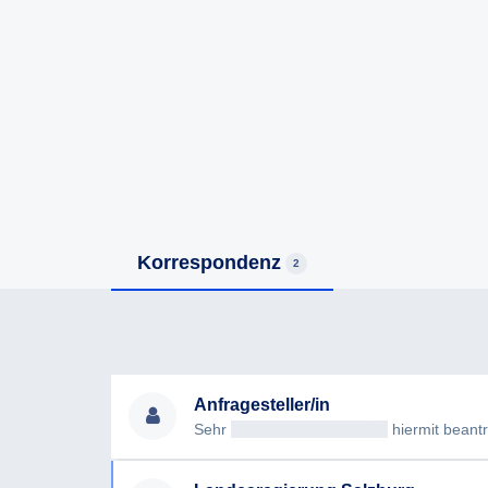
Korrespondenz
2
Anfragesteller/in
Sehr
geehrteAntragsteller/in
hiermit beantrag