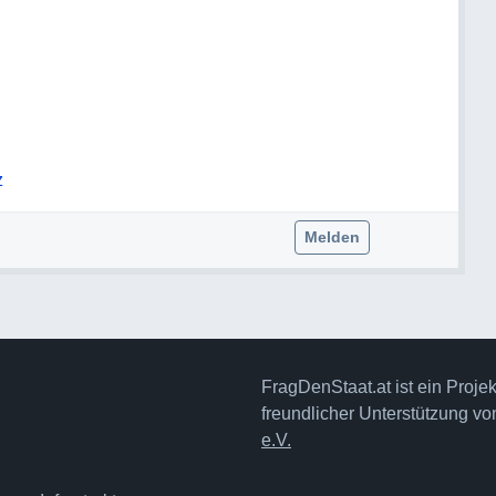
z
Melden
FragDenStaat.at ist ein Proje
freundlicher Unterstützung v
e.V.