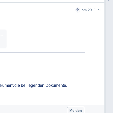
am 29. Juni
ilungzuminformationsbegehrendj.pdf
okument/die beiliegenden Dokumente.

Melden