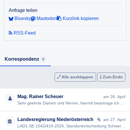
Standort und Kriterium (sofern vorhanden in strukturierter
Form / Gegenüberstellung).
Anfrage teilen
3. War die Hochwassergefährdung (HQ300) der einzelnen
Bluesky
Mastodon
Kurzlink kopieren
Standorte ein mitzuberücksichtigendes Kriterium und wie
wurde dieses gewichtet? Wenn nein, warum nicht?
RSS-Feed
4. Mit welchen Mehrkosten aufgrund des HQ300-Gebietes
wurde für den geplanten Neubau im Bereich „Alte Au“
gerechnet und wie wurden diese in der Bewertung
berücksichtigt?
Korrespondenz
4
5. Das Gebiet „Alte Au“ wird derzeit als vielfältiges
Sportzentrum genutzt. Welche Teile dieser Anlage (Hallen
etc) müssen für den Krankenhausneubau weichen? Mit
Alle ausklappen
Zum Ende
welchen Grobkosten wird für Abtragung und Neubau
gerechnet? Wie wurden diese Kosten (im Vergleich zum
Mag. Rainer Scheuer
am 26. April
unbebauten Standort Hollabrunn) in der Studie
Sehr geehrte Damen und Herren, hiermit beantrage ich gemäß § 7ff Informationsfreiheitsgesetz (IFG) die Erteilung …
gewichtet/berücksichtigt?
6. Vor- und Nachbereitungsdokumente, Protokolle, interne
Leitlinien, Stellungsnahmen in Akten, interne Weisungen
Landesregierung Niederösterreich
am 27. April
und die mit der Beschlussfassung der
LAD1-SE-1042/419-2026, Standortentscheidung Schwerpunktklinikum in der Versorgungsregion Weinviertel , Anfrage Inf…