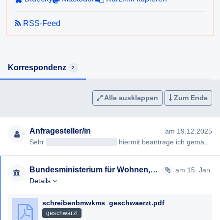
elektronischer Form.
RSS-Feed
Korrespondenz
2
Alle ausklappen
Zum Ende
Anfragesteller/in
am 19.12.2025
Sehr
geehrteAntragsteller/in
hiermit beantrage ich gemäß § 7ff Informationsfreiheitsgesetz (IFG) die Erteilung fo…
Bundesministerium für Wohnen, Kunst, Kultur, Medien und Sport
am 15. Jan.
Details
schreibenbmwkms_geschwaerzt.pdf
geschwärzt