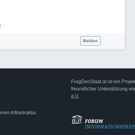
z
Melden
FragDenStaat.at ist ein Proje
freundlicher Unterstützung v
e.V.
ver-Infrastruktur.