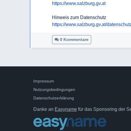
https://www.salzburg.gv.at
https://www.salzburg.gv.at/datenschut
0 Kommentare
Impressum
Nutzungsbedingungen
Datenschutzerklärung
Danke an
Easyname
für das Sponsoring der Ser