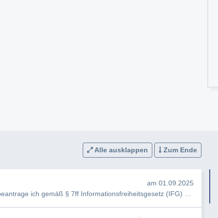
Alle ausklappen
Zum Ende
am 01.09.2025
Sehr geehrte Damen und Herren, hiermit beantrage ich gemäß § 7ff Informationsfreiheitsgesetz (IFG) die Erteilung …