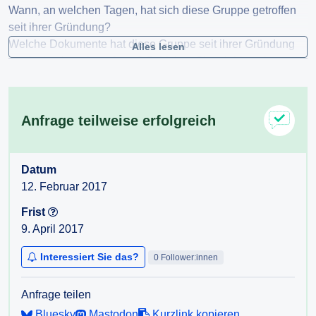
Wann, an welchen Tagen, hat sich diese Gruppe getroffen
seit ihrer Gründung?
Welche Dokumente hat diese Gruppe seit ihrer Gründung
Alles lesen
produziert bzw. beauftragt? Schicken Sie mir bitte eine
Liste, insbesondere der Protokolle.
Schicken Sie mir bitte die Protokolle dieser Gruppe.
Anfrage teilweise erfolgreich
Welche Daten wurden bis jetzt angefragt? Welche davon
veröffentlicht, welche nicht? Und nach welcher
Begründung? Ich bitte um eine Liste.
Datum
12. Februar 2017
Frist
9. April 2017
Interessiert Sie das?
0 Follower:innen
Anfrage teilen
Bluesky
Mastodon
Kurzlink kopieren