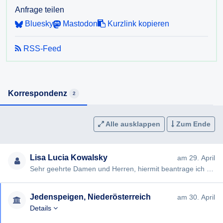
Anfrage teilen
Bluesky
Mastodon
Kurzlink kopieren
RSS-Feed
Korrespondenz
2
Alle ausklappen
Zum Ende
Lisa Lucia Kowalsky
am 29. April
Sehr geehrte Damen und Herren, hiermit beantrage ich gemäß § 7ff Informationsfreiheitsgesetz (IFG) die Erteilung …
Jedenspeigen, Niederösterreich
am 30. April
Details