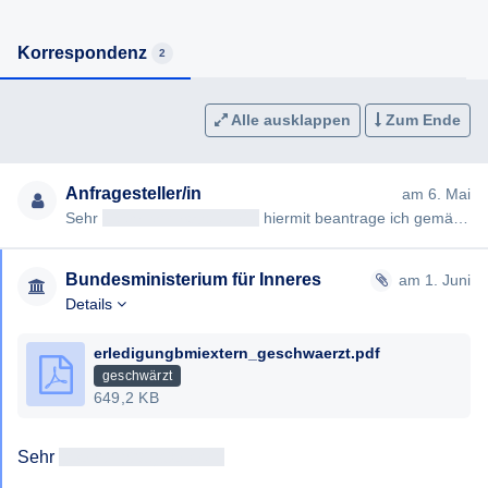
Korrespondenz
2
Alle ausklappen
Zum Ende
Anfragesteller/in
am 6. Mai
Sehr
geehrteAntragsteller/in
hiermit beantrage ich gemäß § 7ff Informationsfreiheitsgesetz (IFG) die Erteilung fo…
Bundesministerium für Inneres
am 1. Juni
Details
erledigungbmiextern_geschwaerzt.pdf
geschwärzt
649,2 KB
Sehr 
geehrtAntragsteller/in