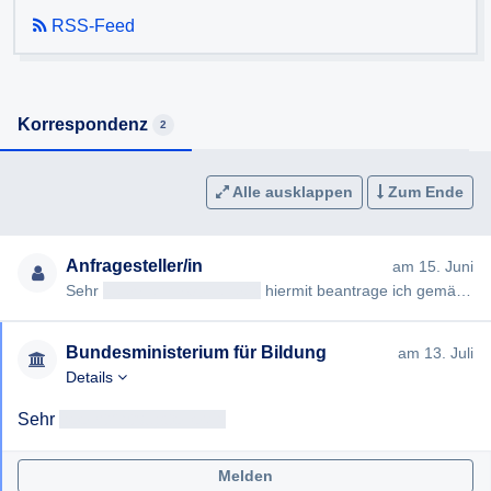
detaillierte schriftliche Begründung für die Ablehnung sowie
RSS-Feed
– falls möglich – um die Übermittlung der Daten in einer für
Sie datenschutzrechtlich zulässigen, anonymisierten Form
(z. B. aufgeschlüsselt nach statistischen Gruppen, sofern
diese Auswertung vorliegt).
Korrespondenz
2
Alle ausklappen
Zum Ende
Anfragesteller/in
am 15. Juni
Sehr
geehrteAntragsteller/in
hiermit beantrage ich gemäß § 7ff Informationsfreiheitsgesetz (IFG) die Erteilung fo…
Bundesministerium für Bildung
am 13. Juli
Details
Sehr 
geehrtAntragsteller/in
Melden