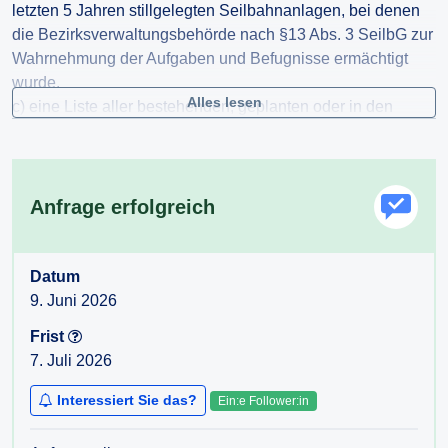
letzten 5 Jahren stillgelegten Seilbahnanlagen, bei denen
die Bezirksverwaltungsbehörde nach §13 Abs. 3 SeilbG zur
Wahrnehmung der Aufgaben und Befugnisse ermächtigt
wurde.
Alles lesen
c) eine Liste aller bestehenden, geplanten oder in den
letzten 5 Jahren stillgelegten Seilbahnanlagen, bei denen
dem Landeshauptmann Aufgaben gemäß §14 Abs. 4
SeilbG vom Bundesminister für Verkehr übertragen wurden.
Anfrage erfolgreich
Datum
9. Juni 2026
Frist
7. Juli 2026
Interessiert Sie das?
Ein:e Follower:in