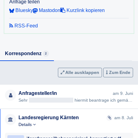
Anfrage teilen
Bluesky
Mastodon
Kurzlink kopieren
RSS-Feed
Korrespondenz
2
Alle ausklappen
Zum Ende
Anfragesteller/in
am 9. Juni
Sehr
geehrteAntragsteller/in
hiermit beantrage ich gemäß § 7ff Informationsfreiheitsgesetz (IFG) die Erteilung fo…
Landesregierung Kärnten
am 8. Juli
Details