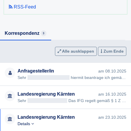
RSS-Feed
Korrespondenz
3
Alle ausklappen
Zum Ende
Anfragesteller/in
am 08.10.2025
Sehr
geehrteAntragsteller/in
hiermit beantrage ich gemäß § 7ff Informationsfreiheitsgesetz (IFG) die Erteilung fo…
Landesregierung Kärnten
am 16.10.2025
Sehr
geehrtAntragsteller/in
Das IFG regelt gemäß § 1 Z 1 die Veröffentlichung von Informationen von allgemeinem I…
Landesregierung Kärnten
am 23.10.2025
Details