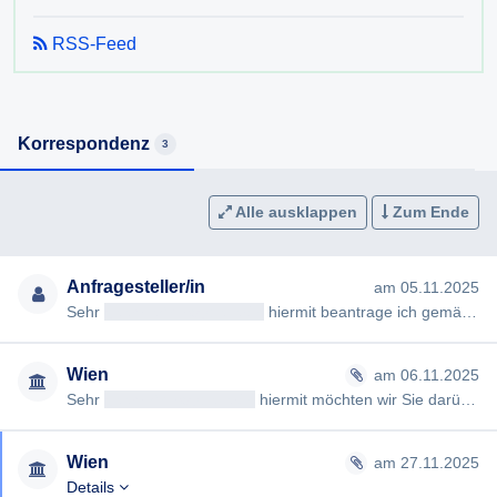
RSS-Feed
Korrespondenz
3
Alle ausklappen
Zum Ende
Anfragesteller/in
am 05.11.2025
Sehr
geehrteAntragsteller/in
hiermit beantrage ich gemäß § 7ff Informationsfreiheitsgesetz (IFG) die Erteilung fo…
Wien
am 06.11.2025
Sehr
geehrtAntragsteller/in
hiermit möchten wir Sie darüber informieren, dass Ihre gestellte Anfrage auf Informat…
Wien
am 27.11.2025
Details