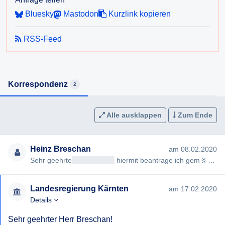
Bluesky
Mastodon
Kurzlink kopieren
RSS-Feed
Korrespondenz
2
Alle ausklappen
Zum Ende
Heinz Breschan
am 08.02.2020
Sehr geehrte
<< Anrede >>
hiermit beantrage ich gem § 2 K-ISG die Erteilung folgender Auskunft: das Land Kärnten …
Landesregierung Kärnten
am 17.02.2020
Details
Sehr geehrter Herr Breschan!
