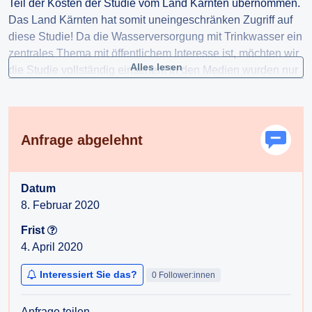
Teil der Kosten der Studie vom Land Kärnten übernommen.
Das Land Kärnten hat somit uneingeschränken Zugriff auf
diese Studie! Da die Wasserversorgung mit Trinkwasser ein
zentrales Thema mit öffentlichem Interesse ist, möchten wir
Alles lesen
die Studie vollständig einsehen! In den Medien wurden nur
selektiv kleine Teile veröffentlicht.
Anfrage abgelehnt
Datum
8. Februar 2020
Frist
4. April 2020
Interessiert Sie das?
0 Follower:innen
Anfrage teilen