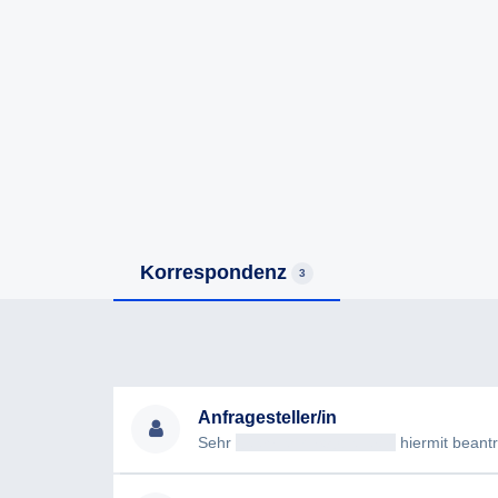
Korrespondenz
3
Anfragesteller/in
Sehr
geehrteAntragsteller/in
hiermit beantrag