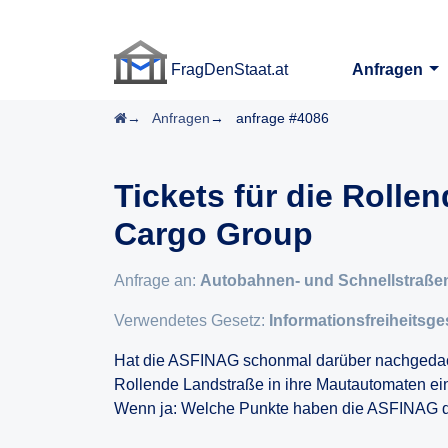
FragDenStaat.at
Anfragen
FragDenStaat.at
Startseite
Anfragen
anfrage #4086
Tickets für die Rolle
Cargo Group
Anfrage an:
Autobahnen- und Schnellstraßen
Verwendetes Gesetz:
Informationsfreiheitsges
Hat die ASFINAG schonmal darüber nachgedach
Rollende Landstraße in ihre Mautautomaten e
Wenn ja: Welche Punkte haben die ASFINAG d