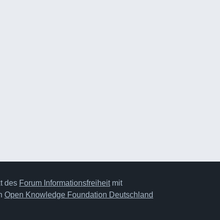
kt des
Forum Informationsfreiheit
mit
on
Open Knowledge Foundation Deutschland