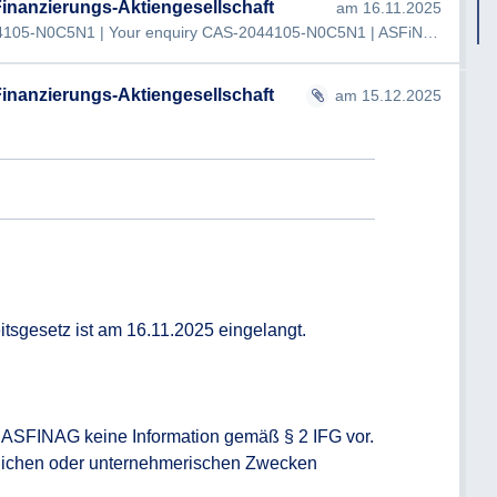
inanzierungs-Aktiengesellschaft
am 16.11.2025
ASFINAG-Empfangsbestätigung CAS-2044105-N0C5N1 | Your enquiry CAS-2044105-N0C5N1 | ASFiNAG:055835435 Guten Tag, …
inanzierungs-Aktiengesellschaft
am 15.12.2025
tsgesetz ist am 16.11.2025 eingelangt. 
r ASFINAG keine Information gemäß § 2 IFG vor. 
tlichen oder unternehmerischen Zwecken 