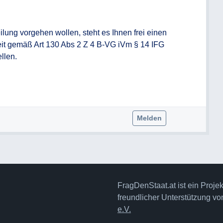
ilung vorgehen wollen, steht es Ihnen frei einen 
eit gemäß Art 130 Abs 2 Z 4 B-VG iVm § 14 IFG 
len.

Melden
FragDenStaat.at ist ein Proje
freundlicher Unterstützung v
e.V.