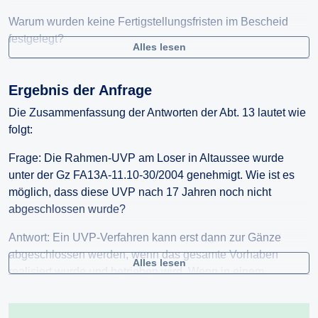
Warum wurden keine Fertigstellungsfristen im Bescheid
festgelegt?
Alles lesen
Wie ist es möglich, dass die Errichtung des Speicherteiches
in einer komplett anderen Geologie ( Haselgebirge anstelle
Ergebnis der Anfrage
Dachsteinkalk), einem anderen Berg (Sandling statt Loser)
Die Zusammenfassung der Antworten der Abt. 13 lautet wie
und mit einer mangelhaften geologischen Erkundung
folgt:
(Baggerschürfe obwohl einschlägige Vorschriften
Kernbohrungen im Haselgebirge verlangen) als
Frage: Die Rahmen-UVP am Loser in Altaussee wurde
unwesentliche Änderung genehmigt wurden?
unter der Gz FA13A-11.10-30/2004 genehmigt. Wie ist es
möglich, dass diese UVP nach 17 Jahren noch nicht
Ist es denkbar, dass ein Teilvorhaben, welches nie
abgeschlossen wurde?
Gegenstand der UVP 2004 war, wie die Panoramagondel
2021 ggfs nach 18b UVPG2000 kollaudiert wird?
Antwort: Ein UVP-Verfahren kann erst dann zur Gänze
abgeschlossen werden, wenn das gesamte Vorhaben
Alles lesen
realisiert wurde und betrieben wird. Wenn in einem
Genehmigungsbescheid keine Fertigstellungsfristen
vorgeschrieben wurden, kann die Umsetzung nicht