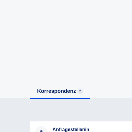
Korrespondenz
2
Anfragesteller/in