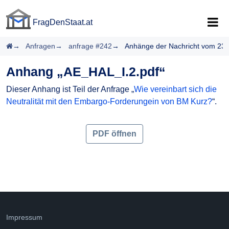
FragDenStaat.at
FragDenStaat.at
Startseite
Anfragen
anfrage #242
Anhänge der Nachricht vom 23.
Anhang „AE_HAL_I.2.pdf“
Dieser Anhang ist Teil der Anfrage „
Wie vereinbart sich die
Neutralität mit den Embargo-Forderungein von BM Kurz?
“.
PDF öffnen
Impressum