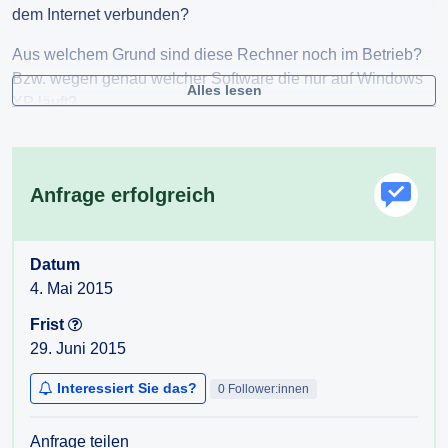
dem Internet verbunden?
Aus welchem Grund sind diese Rechner noch im Betrieb?
Bzw. wegen genau welcher Software die nur auf Windows
Alles lesen
XP läuft?
Gibt es Pläne auf ein aktuelles Betriebssystem zu
wechseln? Bis wann wird dieses Ziel angestrebt?
Anfrage erfolgreich
Auf welches Betriebssystem wird bzw. wurde gewechselt?
Datum
4. Mai 2015
Frist
29. Juni 2015
Interessiert Sie das?
0 Follower:innen
Anfrage teilen