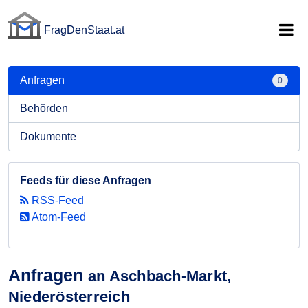
FragDenStaat.at
FragDenStaat.at
Anfragen
0
Behörden
Dokumente
Feeds für diese Anfragen
RSS-Feed
Atom-Feed
Anfragen
an Aschbach-Markt,
Niederösterreich