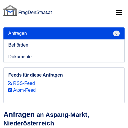
FragDenStaat.at
FragDenStaat.at
Anfragen
0
Behörden
Dokumente
Feeds für diese Anfragen
RSS-Feed
Atom-Feed
Anfragen
an Aspang-Markt,
Niederösterreich