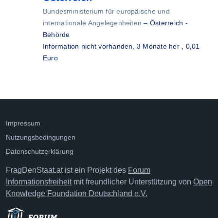
Bundesministerium für europäische und
internationale Angelegenheiten
–
Österreich -
Behörde
Information nicht vorhanden,
3 Monate her
, 0,01
Euro
Impressum
Nutzungsbedingungen
Datenschutzerklärung
FragDenStaat.at ist ein Projekt des
Forum
Informationsfreiheit
mit freundlicher Unterstützung von
Open
Knowledge Foundation Deutschland e.V.