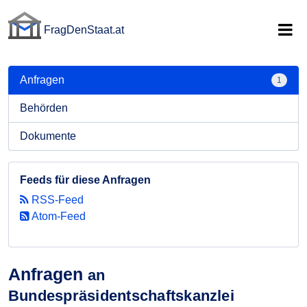
FragDenStaat.at
FragDenStaat.at
Anfragen
1
Behörden
Dokumente
Feeds für diese Anfragen
RSS-Feed
Atom-Feed
Anfragen
an
Bundespräsidentschaftskanzlei