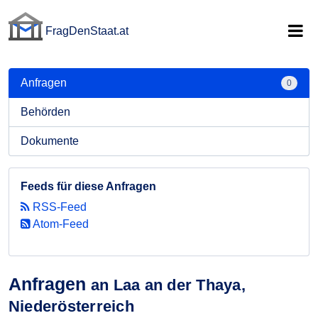
FragDenStaat.at
FragDenStaat.at
Anfragen
0
Behörden
Dokumente
Feeds für diese Anfragen
RSS-Feed
Atom-Feed
Anfragen
an Laa an der Thaya,
Niederösterreich