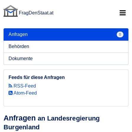
FragDenStaat.at
FragDenStaat.at
Anfragen
0
Behörden
Dokumente
Feeds für diese Anfragen
RSS-Feed
Atom-Feed
Anfragen
an Landesregierung
Burgenland