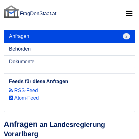
FragDenStaat.at
FragDenStaat.at
Anfragen
2
Behörden
Dokumente
Feeds für diese Anfragen
RSS-Feed
Atom-Feed
Anfragen
an Landesregierung
Vorarlberg