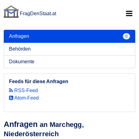
FragDenStaat.at
FragDenStaat.at
Anfragen
0
Behörden
Dokumente
Feeds für diese Anfragen
RSS-Feed
Atom-Feed
Anfragen
an Marchegg,
Niederösterreich