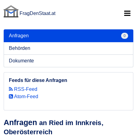
FragDenStaat.at
FragDenStaat.at
Anfragen
0
Behörden
Dokumente
Feeds für diese Anfragen
RSS-Feed
Atom-Feed
Anfragen
an Ried im Innkreis,
Oberösterreich