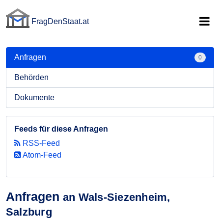
FragDenStaat.at
FragDenStaat.at
Anfragen
0
Behörden
Dokumente
Feeds für diese Anfragen
RSS-Feed
Atom-Feed
Anfragen
an Wals-Siezenheim,
Salzburg