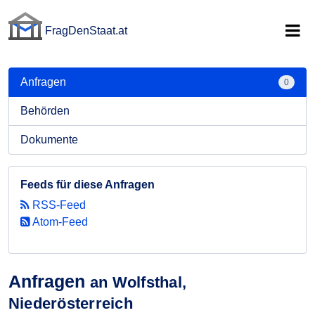
FragDenStaat.at
FragDenStaat.at
Anfragen
0
Behörden
Dokumente
Feeds für diese Anfragen
RSS-Feed
Atom-Feed
Anfragen
an Wolfsthal,
Niederösterreich