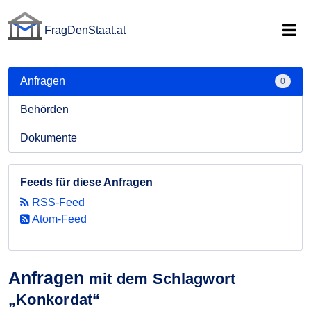
FragDenStaat.at
FragDenStaat.at
Anfragen
0
Behörden
Dokumente
Feeds für diese Anfragen
RSS-Feed
Atom-Feed
Anfragen
mit dem Schlagwort
„Konkordat“