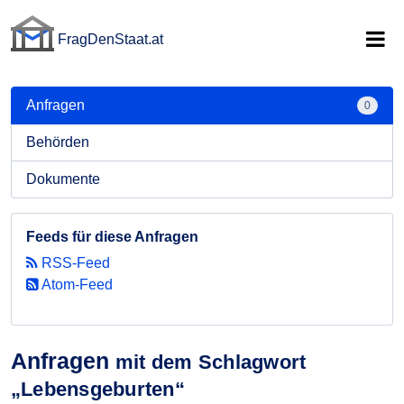
FragDenStaat.at
FragDenStaat.at
Anfragen
0
Behörden
Dokumente
Feeds für diese Anfragen
RSS-Feed
Atom-Feed
Anfragen
mit dem Schlagwort
„Lebensgeburten“