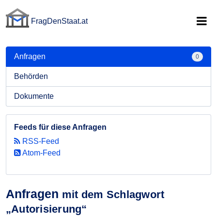
FragDenStaat.at
FragDenStaat.at
Anfragen
0
Behörden
Dokumente
Feeds für diese Anfragen
RSS-Feed
Atom-Feed
Anfragen
mit dem Schlagwort
„Autorisierung“