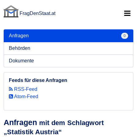
FragDenStaat.at
FragDenStaat.at
Anfragen
0
Behörden
Dokumente
Feeds für diese Anfragen
RSS-Feed
Atom-Feed
Anfragen
mit dem Schlagwort
„Statistik Austria“