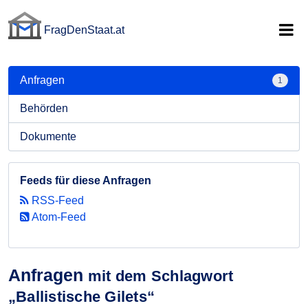
FragDenStaat.at
FragDenStaat.at
Anfragen
1
Behörden
Dokumente
Feeds für diese Anfragen
RSS-Feed
Atom-Feed
Anfragen
mit dem Schlagwort
„Ballistische Gilets“