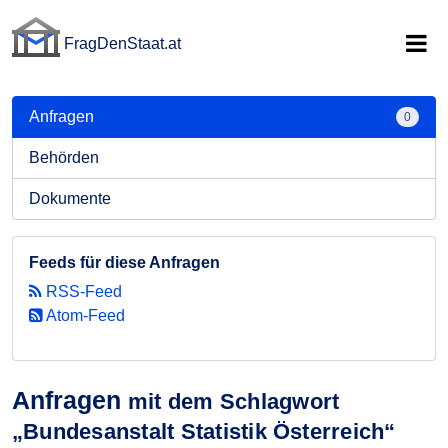
FragDenStaat.at
FragDenStaat.at
Anfragen
0
Behörden
Dokumente
Feeds für diese Anfragen
RSS-Feed
Atom-Feed
Anfragen
mit dem Schlagwort
„Bundesanstalt Statistik Österreich“