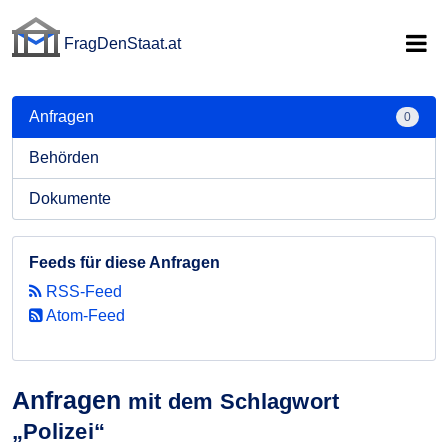
FragDenStaat.at
FragDenStaat.at
Anfragen
0
Behörden
Dokumente
Feeds für diese Anfragen
RSS-Feed
Atom-Feed
Anfragen
mit dem Schlagwort
„Polizei“