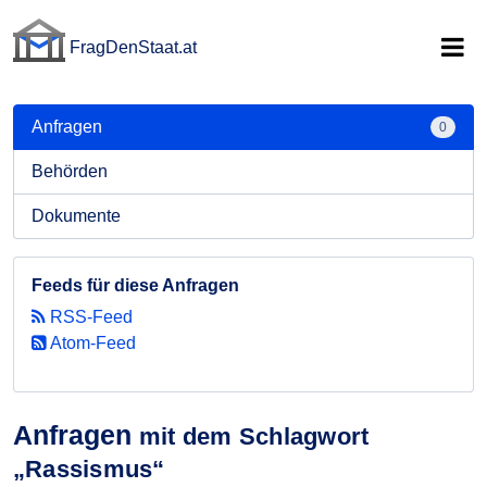
FragDenStaat.at
FragDenStaat.at
Anfragen
0
Behörden
Dokumente
Feeds für diese Anfragen
RSS-Feed
Atom-Feed
Anfragen
mit dem Schlagwort
„Rassismus“