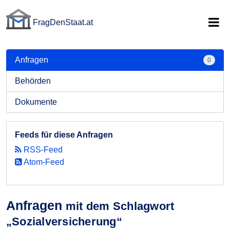
FragDenStaat.at
FragDenStaat.at
Anfragen
0
Behörden
Dokumente
Feeds für diese Anfragen
RSS-Feed
Atom-Feed
Anfragen
mit dem Schlagwort
„Sozialversicherung“