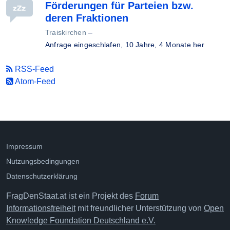
Förderungen für Parteien bzw.
deren Fraktionen
Traiskirchen
–
Anfrage eingeschlafen,
10 Jahre, 4 Monate her
RSS-Feed
Atom-Feed
Impressum
Nutzungsbedingungen
Datenschutzerklärung
FragDenStaat.at ist ein Projekt des
Forum
Informationsfreiheit
mit freundlicher Unterstützung von
Open
Knowledge Foundation Deutschland e.V.