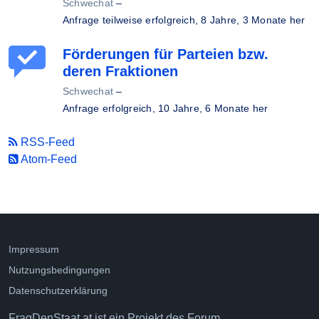
Schwechat
–
Anfrage teilweise erfolgreich,
8 Jahre, 3 Monate her
Förderungen für Parteien bzw.
deren Fraktionen
Schwechat
–
Anfrage erfolgreich,
10 Jahre, 6 Monate her
RSS-Feed
Atom-Feed
Impressum
Nutzungsbedingungen
Datenschutzerklärung
FragDenStaat.at ist ein Projekt des
Forum