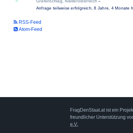
Grafenschlag, Niederösterreich
–
Anfrage teilweise erfolgreich,
8 Jahre, 4 Monate 
RSS-Feed
Atom-Feed
FragDenStaat.at ist ein Proje
freundlicher Unterstützung v
e.V.