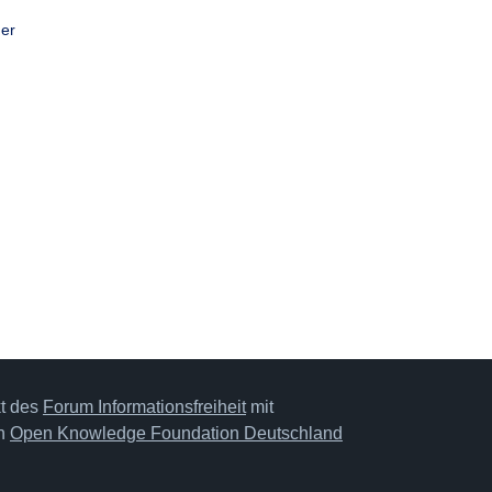
her
kt des
Forum Informationsfreiheit
mit
on
Open Knowledge Foundation Deutschland