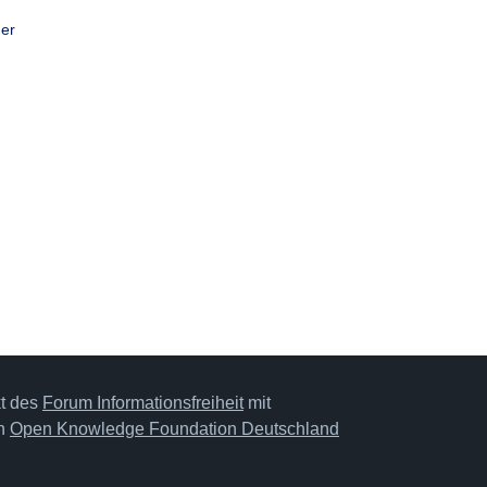
her
kt des
Forum Informationsfreiheit
mit
on
Open Knowledge Foundation Deutschland