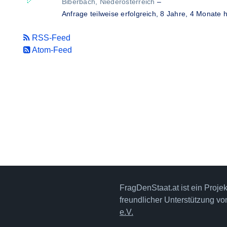
Biberbach, Niederösterreich
–
Anfrage teilweise erfolgreich,
8 Jahre, 4 Monate 
RSS-Feed
Atom-Feed
FragDenStaat.at ist ein Proje
freundlicher Unterstützung v
e.V.