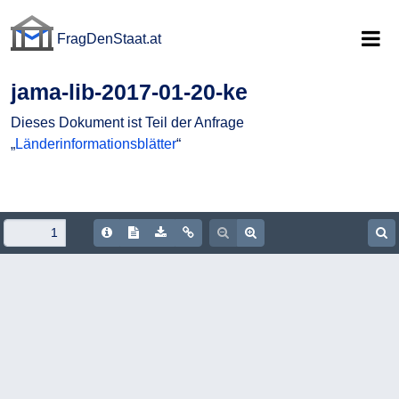
FragDenStaat.at
FragDenStaat.at
jama-lib-2017-01-20-ke
Dieses Dokument ist Teil der Anfrage
„
Länderinformationsblätter
“
Document Info
Show/hide Text
Download PDF
Copy document URL
Zoom out
Zoom in
S