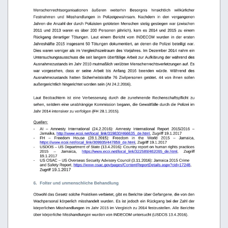
Menschenrechtsorganisationen
äußeren
weiterhin
Besorgnis
hinsichtlich
willkürlicher 
Festnahmen   und   Misshandlungen   in   Polizeigewahrsam.   Nachdem   in   den   vergangenen 
Jahren die Anzahl der durch Polizisten getöteten Menschen stetig gestiegen war (zwischen 
2011  und   2013   waren  es   über   200   Personen   jährlich),   kam  es   2014   und   2015   zu   einem 
Rückgang   derartiger   Tötungen.   Laut   einem   Bericht   vom   INDECOM   wurden   in   der   ersten 
Jahreshälfte 2015 insgesamt 50 Tötungen dokumentiert, an denen die Polizei beteiligt war. 
Dies waren weniger als im Vergleichszeitraum des Vorjahres. Im Dezember 2014 nahm ein 
Untersuchungsausschuss die seit langem überfällige Arbeit zur Aufklärung der während des
Ausnahmezustands im Jahr 2010 mutmaßlich verübten Menschenrechtsverletzungen auf. Es 
war   vorgesehen,   dass   er   seine   Arbeit   bis   Anfang   2016   beenden   würde.   Während   des 
Ausnahmezustands  hatten  Sicherheitskräfte 76  Zivilpersonen   getötet.   44  von ihnen  sollen 
außergerichtlich hingerichtet worden sein (AI 24.2.2016).
Laut   Beobachtern   ist   eine   Verbesserung   durch   die   zunehmende   Rechenschaftspflicht   zu 
sehen, seitdem eine unabhängige Kommission begann, die Gewaltfälle durch die Polizei im 
Jahr 2014 intensiver zu verfolgen (FH 28.1.2015). 
Quellen:
-
AI   –   Amnesty   International   (24.2.2016):   Amnesty   International   Report   2015/2016   – 
Jamaika, 
http://www.ecoi.net/local_link/319830/466635_de.html
, Zugriff 19.1.2017
-
FH   –   Freedom   House   (28.1.2015):   Freedom   in   the   World   2015   –   Jamaica, 
https://www.ecoi.net/local_link/309935/447859_de.html
, Zugriff 19.1.2017 
-
USDOS – US Department of State (13.4.2016): Country report on human rights practices 
2015
–
Jamaica,
https://www.ecoi.net/local_link/322589/462065_de.html
,
Zugriff 
19.1.2017 
-
US OSAC – US Overseas Security Advisory Council (3.11.2016): Jamaica 2015 Crime 
and Safety Report, 
https://www.osac.gov/pages/ContentReportDetails.aspx?cid=17248
, 
Zugriff 19.1.2017 
6.
Folter und unmenschliche Behandlung
Obwohl das Gesetz solche Praktiken verbietet, gibt es Berichte über Gefangene, die von den 
Wachpersonal körperlich misshandelt wurden. Es ist jedoch ein Rückgang bei der Zahl der 
körperlichen Misshandlungen im Jahr 2015 im Vergleich zu 2014 festzustellen. Alle Berichte 
über körperliche Misshandlungen wurden von INDECOM untersucht (USDOS 13.4.2016).