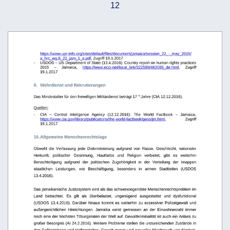
12
https://www.upr-info.org/sites/default/files/document/jamaica/session_22_-_may_2015/
a_hrc_wg.6_22_jam_1_e.pdf
, Zugriff 19.1.2017
-
USDOS – US Department of State (13.4.2016): Country report on human rights practices 
2015
–
Jamaica,
https://www.ecoi.net/local_link/322589/462065_de.html
,
Zugriff 
19.1.2017 
9.
Wehrdienst und Rekrutierungen
Das Mindestalter für den freiwilligen Militärdienst beträgt 17 ½ Jahre (CIA 12.12.2016). 
Quellen:
-
CIA   –   Central   Inteligence   Agency   (12.12.2016):   The   World   Factbook   –   Jamaica, 
https://www.cia.gov/library/publications/the-world-factbook/geos/jm.html
,
Zugriff 
19.1.2017 
10. Allgemeine Menschenrechtslage
Obwohl   die   Verfassung   jede   Diskriminierung   aufgrund   von   Rasse,   Geschlecht,   nationaler 
Herkunft,   politischer   Gesinnung,   Hautfarbe   und   Religion   verbietet,   gibt   es   weiterhin 
Benachteiligung   aufgrund   der   politischen   Zugehörigkeit   in   der   Verteilung   der   knappen 
staatlichen
Leistungen,
wie
Beschäftigung,
besonders
in
armen
Stadtteilen
(USDOS
13.4.2016).  
Das jamaikanische Justizsystem wird als das schwerwiegendste Menschenrechtsproblem im 
Land   betrachtet.   Es   gilt   als   überbelastet,   ungenügend   ausgestattet   und   dysfunktional 
(USDOS 13.4.2016).
Darüber hinaus kommt es weiterhin zu exzessiver Polizeigewalt und 
außergerichtlichen   Hinrichtungen.   Jamaika   weist   gemessen   an   der   Einwohnerzahl   immer 
noch eine der höchsten Tötungsraten der Welt auf. Gewaltkriminalität ist auch ein Anlass zu 
großer Besorgnis (AI 24.2.2016). Weitere Probleme stellen die unzureichenden Zustände in 