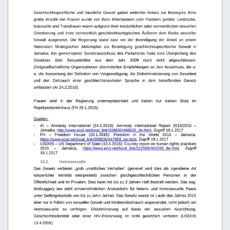
Geschlechtsspezifische und häusliche Gewalt gaben weiterhin Anlass zur Besorgnis. Eine 
große Anzahl von Frauen wurde von ihren Ehemännern oder Partnern getötet. Lesbische, 
bisexuelle und Transfrauen waren aufgrund ihrer tatsächlichen oder vermeintlichen sexuellen 
Orientierung und ihres vermeintlich geschlechtsuntypischen Äußeren dem Risiko sexueller 
Gewalt   ausgesetzt.   Die   Regierung   stand   kurz   vor   der   Beendigung   der   Arbeit   an   einem 
Nationalen   Strategischen   Aktionsplan   zur   Beseitigung   geschlechtsspezifischer   Gewalt   in 
Jamaika. Ein gemeinsamer Sonderausschuss des Parlaments hatte eine Überprüfung des 
Gesetzes
über
Sexualdelikte
aus
dem
Jahr
2009
noch
nicht
abgeschlossen. 
Zivilgesellschaftliche Organisationen übermittelten Empfehlungen an den Ausschuss, die u. 
a. die Ausweitung der Definition von Vergewaltigung, die Entkriminalisierung von Sexarbeit 
und   den   Gebrauch   einer   geschlechtsneutralen   Sprache   in   dem   betreffenden   Gesetz 
umfassten (AI 24.2.2016).
Frauen
sind
in
der
Regierung
unterrepräsentiert
und
haben
nur
sieben
Sitze
im
Repräsentantenhaus (FH 28.1.2015).
Quellen:
-
AI   –   Amnesty   International   (24.2.2016):   Amnesty   International   Report   2015/2016   – 
Jamaika, 
http://www.ecoi.net/local_link/319830/466635_de.html
, Zugriff 19.1.2017 
-
FH   –   Freedom   House   (28.1.2015):   Freedom   in   the   World   2015   –   Jamaica, 
https://www.ecoi.net/local_link/309935/447859_de.html
, Zugriff 19.1.2017 
-
USDOS – US Department of State (13.4.2016): Country report on human rights practices 
2015
–
Jamaica,
https://www.ecoi.net/local_link/322589/462065_de.html
,
Zugriff 
19.1.2017 
13.2.
Homosexuelle
Das   Gesetz   verbietet   „grob   unsittliches   Verhalten“   (generell   wird   dies   als   irgendeine   Art 
körperlicher   Intimität   interpretiert)   zwischen   gleichgeschlechtlichen   Personen   in   der 
Öffentlichkeit und im Privaten. Dies kann mit bis zu 2 Jahren Haft bestraft werden. Das sog. 
Antibuggery   law   stellt   einvernehmlichen   Analverkehr   für   hetero-   und   homosexuelle   Paare 
unter Gefängnisstrafe von bis zu zehn Jahren. Das Gesetz wurde im Laufe des Jahres 2015  
aber nur in Fällen von sexueller Gewalt und Kindesmissbrauch angewendet, nicht jedoch um 
Homosexuelle   zu   verfolgen.   Diskriminierung   auf   Basis   der   sexuellen   Ausrichtung, 
Geschlechtsidentität
oder
einer
HIV-Erkrankung
ist
nicht
gesetzlich
verboten
(USDOS
13.4.2016). 