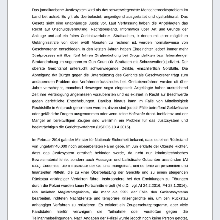
Das jamaikanische Justizsystem wird als das schwerwiegendste Menschenrechtsproblem im 
Land betrachtet. Es gilt als überbelastet, ungenügend ausgestattet und dysfunktional. Das 
Gesetz   sieht   eine   unabhängige   Justiz   vor.   Laut   Verfassung   haben   die   Angeklagten   das 
Recht   auf   Unschuldsvermutung,   Rechtsbeistand,   Information   über   Art   und   Gründe   der 
Anklage   und   auf   ein   faires   Gerichtsverfahren.   Strafsachen,   in   denen   mit   einer   möglichen 
Gefängnisstrafe   von   über   zwölf   Monaten   zu   rechnen   ist,   werden   normalerweise   von 
Geschworenen entschieden. In den letzten Jahren haben Einzelrichter jedoch immer mehr 
Strafprozesse   mit   über   fünf   Jahren   Strafandrohung   bei   Drogendelikten   bzw.   lebenslanger 
Strafandrohung im sogenannten Gun Court (für Straftaten mit Schusswaffen) judiziert. Der 
oberste   Gerichtshof   untersucht   schwerwiegende   Delikte,   einschließlich   Mordfälle.   Die 
Abneigung
der
Bürger
gegen
die
Unterstützung
des
Gerichts
als
Geschworener
trägt
zum
andauernden   Problem   des   Verfahrensrückstandes   bei.   Gerichtsverfahren   werden   oft   über 
Jahre   verschleppt,   manchmal   deswegen   sogar   eingestellt   Angeklagte   haben   ausreichend 
Zeit ihre Verteidigung angemessen vorzubereiten und es existiert in Recht auf Beschwerde 
gegen   gerichtliche   Entscheidungen.   Darüber   hinaus   kann   im   Falle   von   Mittellosigkeit 
Rechtshilfe in Anspruch genommen werden, davon sind jedoch Fälle betreffend Geldwäsche 
oder gefährliche Drogen ausgenommen oder wenn keine Haftstrafe droht. Ineffizienz und der 
Mangel   an   bereitwilligen   Zeugen   sind   weiterhin   ein   Problem   für   das   Justizsystem   und 
beeinträchtigen die Gerichtsverfahren (USDOS 13.4.2016).
Im Februar 2014 gab der Minister für Nationale Sicherheit bekannt, dass es einen Rückstand  
von ungefähr 40.000 noch unbearbeiteten Fällen gebe. Im Juni erklärte der Oberste Richter, 
dass   das   Justizsystem   ernsthaft   behindert   werde,   da   nicht   nur   kriminaltechnisches 
Beweismaterial   fehle,   sondern   auch   Aussagen   und   ballistische   Gutachten   ausstünden   (AI 
o.D.). Zudem sei die Infrastruktur der Gerichte mangelhaft, und es fehle an personellen und 
finanziellen   Mitteln,   die   zu   einer   Überbelastung   der   Gerichte   und   zu   einem   steigenden 
Rückstau   anhängiger   Verfahren   führe.   Insbesondere   bei   den   Ermittlungen   zu   Tötungen 
durch die Polizei wurden kaum Fortschritte erzielt (AI o.D.; vgl. AI 24.2.2016, FH 28.1.2016). 
Die   örtlichen   Magistratsgerichte,   die   mehr   als   90%   der   Fälle   des   Gerichtssystems 
bearbeiten,   richteten   Nachtdienste   und   temporäre   Krisengerichte   ein,   um   den   Rückstau 
anhängiger
Verfahren
zu
reduzieren.
Es
existiert
ein
Zeugenschutzprogramm,
aber
viele
Kandidaten
hierfür
verweigern
die
Teilnahme
oder
verstoßen
gegen
die 
Teilnahmebedingungen. Nach Angaben der Polizei wurde jedoch noch keine Person getötet, 