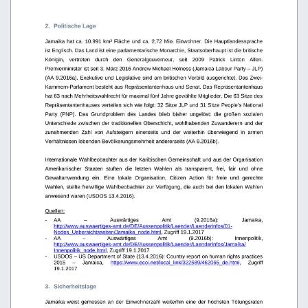
2.
Politische Lage
Jamaika hat ca. 10.991 km² Fläche und ca. 2,72 Mio. Einwohner. Die Hauptlandessprache 
ist Englisch. Das Land ist eine parlamentarische Monarchie, Staatsoberhaupt ist die britische 
Königin,   vertreten   durch   den   Generalgouverneur,   seit   2009   Patrick   Linton   Allen. 
Premierminister ist seit 3. März 2016 Andrew Michael Holness (Jamaica Labour Party – JLP) 
(AA 9.2016a).  Exekutive und Legislative sind am britischen Vorbild ausgerichtet. Das Zwei-
Kammern-Parlament besteht aus Repräsentantenhaus und Senat. Das Repräsentantenhaus 
hat 63 nach Mehrheitswahlrecht für maximal fünf Jahre gewählte Mitglieder. Die 63 Sitze des  
Repräsentantenhauses verteilen sich wie folgt: 32 Sitze JLP und 31 Sitze People’s National
Party   (PNP).   Das   Grundproblem   des   Landes   blieb   bisher   ungelöst:   die   großen   sozialen 
Unterschiede zwischen der traditionellen Oberschicht, wohlhabenden Zuwanderern und der 
zunehmenden   Zahl   von   Aufsteigern   einerseits   und   der   weiterhin   überwiegend   in   armen 
Verhältnissen lebenden Bevölkerungsmehrheit andererseits (AA 9.2016b).
Internationale Wahlbeobachter aus der Karibischen Gemeinschaft und aus der Organisation 
Amerikanischer   Staaten   stuften   die   letzten   Wahlen   als   transparent,   frei,   fair   und   ohne 
Gewaltanwendung   ein.   Eine   lokale   Organisation,   Citizen   Action   für   freie   und   gerechte 
Wahlen, stellte freiwillige Wahlbeobachter zur Verfügung, die auch bei den lokalen Wahlen 
anwesend waren (USDOS 13.4.2016).
Quellen:
-
AA
–
Auswärtiges
Amt
(9.2016a):
Jamaika, 
http://www.auswaertiges-amt.de/DE/Aussenpolitik/Laender/Laenderinfos/01-
Nodes_Uebersichtsseiten/Jamaika_node.html
, Zugriff 19.1.2017
-
AA
–
Auswärtiges
Amt
(9.2016b):
Innenpolitik, 
http://www.auswaertiges-amt.de/DE/Aussenpolitik/Laender/Laenderinfos/Jamaika/
Innenpolitik_node.html
, Zugriff 19.1.2017 
-
USDOS – US Department of State (13.4.2016): Country report on human rights practices 
2015
–
Jamaica,
https://www.ecoi.net/local_link/322589/462065_de.html
,
Zugriff 
19.1.2017 
3.
Sicherheitslage
Jamaika weist gemessen an der Einwohnerzahl weiterhin eine der höchsten Tötungsraten 