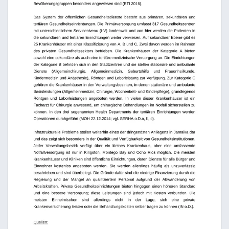
Bevölkerungsgruppen besonders angewiesen sind (BTI 2016). 
Das   System   der   öffentlichen   Gesundheitsdienste   besteht   aus   primären,   sekundären   und 
tertiären Gesundheitseinrichtungen. Die Primärversorgung umfasst 317 Gesundheitszentren 
mit
unterschiedlichem
Serviceniveau
(I-V)
landesweit
und
von
hier
werden
die
Patienten
in
die sekundären und tertiären Einrichtungen weiter verwiesen. Auf sekundärer Ebene gibt es 
25 Krankenhäuser mit einer Klassifizierung von A, B und C. Zwei davon werden im Rahmen 
des   privaten   Gesundheitssektors   betrieben.   Die   Krankenhäuser   der   Kategorie   A   bieten 
sowohl eine sekundäre als auch eine tertiäre medizinische Versorgung an. Die Einrichtungen 
der Kategorie B befinden sich in den Stadtzentren und sie stellen stationäre und ambulante  
Dienste
(Allgemeinchirurgie,
Allgemeinmedizin,
Geburtshilfe
und
Frauenheilkunde, 
Kindermedizin und Anästhesie), Röntgen und Laborleistung zur Verfügung. Zur Kategorie C 
gehören die Krankenhäuser in den Verwaltungsbezirken, in denen stationäre und ambulante 
Basisleistungen (Allgemeinmedizin, Chirurgie, Wochenbett- und Kinderpflege), grundlegende 
Röntgen   und   Laborleistungen   angeboten   werden.   In   vielen   dieser   Krankenhäuser   ist   ein 
Facharzt für Chirurgie anwesend, um chirurgische Behandlungen im Notfall sicherstellen zu 
können.   In   den   drei   sogenannten   Health   Departments   der   tertiären   Einrichtungen   werden 
Operationen durchgeführt (MOH 22.12.2014; vgl. SERHA o.D.a, b, c). 
Infrastrukturelle Probleme stellen weiterhin eines der dringendsten Anliegens in Jamaika dar 
und das zeigt sich besonders in der Qualität und Verfügbarkeit von Gesundheitsinstitutionen. 
Jeder   Verwaltungsbezirk   verfügt   über   ein   kleines   Krankenhaus,   aber   eine   umfassende 
Notfallversorgung   ist   nur   in   Kingston,   Montego   Bay   und   Ocho   Rios   möglich.   Die   meisten  
Krankenhäuser und Kliniken sind öffentliche Einrichtungen, deren Dienste für alle Bürger und 
Einwohner
kostenlos
angeboten
werden.
Sie
werden
allerdings
häufig
als
unzuverlässig
beschrieben und sind überbelegt. Die Gründe dafür sind die niedrige Finanzierung durch die 
Regierung   und   der   Mangel   an   qualifiziertem   Personal   aufgrund   der   Abwanderung   von 
Arbeitskräften. Private Gesundheitseinrichtungen bieten hingegen einen höheren Standard 
und   eine   bessere   Versorgung;   diese   Leistungen   sind   jedoch   mit   Kosten   verbunden.   Die 
meisten
Einheimischen
sind
allerdings
nicht
in
der
Lage,
sich
eine
private 
Krankenversicherung leisten oder die Behandlungskosten selber tragen zu können (IN o.D.). 
Quellen: