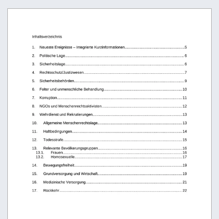
Inhaltsverzeichnis
1.
Neueste Ereignisse – Integrierte Kurzinformationen.........................................................5
2.
Politische Lage.................................................................................................................. 6
3.
Sicherheitslage.................................................................................................................. 6
4.
Rechtsschutz/Justizwesen.................................................................................................7
5.
Sicherheitsbehörden.......................................................................................................... 9
6.
Folter und unmenschliche Behandlung........................................................................... 10
7.
Korruption........................................................................................................................ 11
8.
NGOs und Menschenrechtsaktivisten............................................................................. 12
9.
Wehrdienst und Rekrutierungen......................................................................................13
10.
Allgemeine Menschenrechtslage................................................................................. 13
11.
Haftbedingungen.......................................................................................................... 14
12.
Todesstrafe.................................................................................................................. 15
13.
Relevante Bevölkerungsgruppen.................................................................................16
13.1.
Frauen...................................................................................................................16
13.2.
Homosexuelle....................................................................................................... 17
14.
Bewegungsfreiheit........................................................................................................19
15.
Grundversorgung und Wirtschaft................................................................................. 19
16.
Medizinische Versorgung............................................................................................. 21
17.
Rückkehr...................................................................................................................... 22