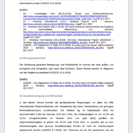
diskriminiert werden (USDOS 13.4.2016).
Quellen:
-
AA
–
Auswärtiges
Amt
(26.10.2016):
Reise-
und
Sicherheitshinweise, 
http://www.auswaertiges-amt.de/sid_6E1FB0965BB3377643ED578B5F043075/DE/
Laenderinformationen/00-SiHi/Nodes/JamaikaSicherheit_node.html
, Zugriff 19.1.2017
-
AI
–
Amnesty
International
(o.D.):
Amnesty
Report
2015
–
Jamaika, 
http://www.amnesty.de/jahresbericht/2015/jamaika
, Zugriff 19.1.2017 
-
AI – Amnesty International (28.11.2015): Menschenrechtsrat verabschiedet das Ergebnis 
der
regelmäßigen
Überprüfung
von
Jamaika, 
http://www.queeramnesty.de/laender/artikel/kategorie/jamaika/view/menschenrechtsrat-
verabschiedet-das-ergebnis-der-regelmaessigen-ueberpruefung-upr-von-jamaika.html
, 
Zugriff 19.1.2017 
-
AI   –   Amnesty   International   (24.2.2016):   Amnesty   International   Report   2015/2016   – 
Jamaika, 
http://www.ecoi.net/local_link/319830/466635_de.html
, Zugriff 19.1.2017 
-
USDOS – US Department of State (13.4.2016): Country report on human rights practices 
2015
–
Jamaica,
https://www.ecoi.net/local_link/322589/462065_de.html
,
Zugriff 
19.1.2017 
14. Bewegungsfreiheit
Die Verfassung garantiert Bewegungs- und Reisefreiheit im Inneren wie nach außen, und 
ermöglicht eine Emigration, aber auch eine Rückkehr. Diese Rechte werden im Allgemein 
von der Regierung respektiert (USDOS 13.4.2016).
Quellen:
-
USDOS – US Department of State (13.4.2016): Country report on human rights practices 
2015
–
Jamaica,
https://www.ecoi.net/local_link/322589/462065_de.html
,
Zugriff 
19.1.2017
15. Grundversorgung und Wirtschaft
In   den   letzten   Jahren   konnten   die   jamaikanischen   Regierungen,   vor   allem   mit   Hilfe 
internationaler Finanzinstitutionen den Teufelskreis aus hoher Verschuldung und geringem 
Wirtschaftswachstum
durchbrechen.
Die
Inflation
lag
im
Kalenderjahr
2015
bei 
durchschnittlich   5,3% (im  Sommer 2016  bei  2,4%).   Die   Arbeitslosigkeit  ist   von 14,2%  auf 
13,2%
(Vergleichszahlen
für
Oktober
2014
und
April
2016)
gefallen,
die 
Jugendarbeitslosigkeit   ist   jedoch   mit   28,2%   (Juli   2015)   hoch.   In   Jamaika   gibt   es   kein 
Arbeitslosengeld,   aber   gewisse   Sozialleistungen   können   im   Falle   der   Arbeitslosigkeit 
beansprucht
werden
(USDOS
5.7.2016).
Der
Tourismus
ist
um
4%
gewachsen
und
die