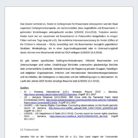
Das Gesetz verbietet es, Kinder in Gefängnissen für Erwachsene einzusperren und der Staat 
organisiert Gefangenentransporte, um sicherzustellen, dass Jugendliche und Erwachsene in 
getrennten   Einrichtungen   untergebracht   werden   (USDOS   13.4.2016).   Trotzdem   werden 
Kinder  nach   wie   vor  zusammen   mit  Erwachsenen  in  Polizeizellen  festgehalten,   in  einigen 
Fällen mehrere Tage lang (AI o.D). Die rechtliche Interessensvertretung für Kinder (Office of 
the Children ́s Advocate – OCA), beschäftigt sich mit Beschwerden bezüglich jugendlicher 
Straftäter.   Minderjährige,   die   in   einer   Jugendvollzugsanstalt   oder   in   Untersuchungshaft 
sitzen, können eine Beschwerde direkt bei OCA einlegen (USDOS 13.4.2016).
Es
  gibt
  keinen  
spezifischen
  Gefängnis-Ombudsmann.  
Offizielle   Beschwerden   und 
Untersuchungen   sind   selten.   Unabhängige   Behörden   untersuchen   glaubwürdige   Berichte 
über unmenschliche Zustände. Generell erlaubt die Regierung privaten Gruppen, freiwilligen 
und
religiösen
Organisationen,
örtlichen
und
internationalen
Menschrechtsorganisationen
und den Medien, die Gefangenen zu besuchen und die Haftbedingungen zu überwachen. Im 
Laufe des Jahres 2015 fanden derartige Besuche statt (USDOS 13.4.2016). 
Quellen:
-
AI
–
Amnesty
International
(o.D.):
Amnesty
Report
2015
–
Jamaika, 
http://www.amnesty.de/jahresbericht/2015/jamaika
, Zugriff 19.1.2017 
-
JO   –   Jamaica   Observer   (10.5.2016):   300   more   cells   for   Tamarind   Farm   Adult 
Correctional Centre, 
http://www.jamaicaobserver.com/news/300-more-cells-for-Tamarind-
Farm-Adult-Correctional-Centre
, Zugriff 19.1.2017 
-
UNHRC – UN Human Rights Committee: Concluding observations on the fourth periodic 
report
of
Jamaica,
http://www.ecoi.net/file_upload/1930_1481718264_g1626053.pdf
, 
Zugriff 19.1.2017 
-
USDOS – US Department of State (13.4.2016): Country report on human rights practices
2015
–
Jamaica,
https://www.ecoi.net/local_link/322589/462065_de.html
,
Zugriff 
19.1.2017 
12. Todesstrafe
Jamaika   hält   an   der   Todesstrafe   fest   (AI   o.   D.).   Das   Land   zögert   die   Todesstrafe  