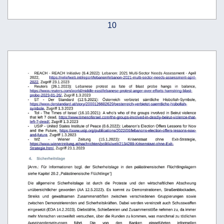
10
-
REACH -
REACH Initiative
(6.4.2022):
Lebanon:
2021 Multi-Sector
Needs Assessment - April
2022,
https://reliefweb.int/report/lebanon/lebanon-2021-multi-sector-needs-assessment-april-
2022
, Zugriff 23.1.2023
-
Reuters   (26.1.2023):   Lebanese   protest   as   fate   of   blast   probe   hangs   in   balance, 
https://www.reuters.com/world/middle-east/lebanese-protest-anger-over-efforts-hamstring-blast-
probe-2023-01-26/
, Zugriff 1.3.2023
-
ST  
-
Der
Standard
(12.5.2021):
Österreich
verbietet
sämtliche
Hisbollah-Symbole, 
https://www.derstandard.at/story/2000126602629/oesterreich-verbietet-saemtliche-hisbollah-
symbole
, Zugriff 1.3.2023
-
ToI - The Times of Israel (16.10.2021):  A who’s who of the groups involved in Beirut violence 
that left 7 dead, 
https://www.timesofisrael.com/the-groups-involved-in-deadly-beirut-violence-that-
left-7-dead/
, Zugriff 1.3.2023
-
USIP - United States Institute of Peace (8.6.2022): Lebanon’s Election Offers Lessons for Now 
and   the   Future,  
https://www.usip.org/publications/2022/06/lebanons-election-offers-lessons-now-
and-future
, Zugriff 1.3.2023
-
WZ
-
Wiener
Zeitung
(15.1.2023):
Krisenstaat
ohne
Exit-Strategie, 
https://www.wienerzeitung.at/nachrichten/politik/welt/2134289-Krisenstaat-ohne-Exit-
Strategie.html
, Zugriff 23.1.2023
 4.
Sicherheitslage
[Anm.:   Für   Informationen   bzgl.   der   Sicherheitslage   in   den   palästinensischen   Flüchtlingslagern 
siehe Kapitel 20.2 „Palästinensische Flüchtlinge“] 
Die   allgemeine   Sicherheitslage   ist   durch   die   Proteste   und   den   wirtschaftlichen   Abschwung 
unübersichtlicher   geworden   (AA  12.5.2022).  Es   kommt   zu   Demonstrationen,   Straßenblockaden, 
Streiks
und
gewaltsamen
Zusammenstößen
zwischen
verschiedenen
Gruppierungen
sowie
zwischen Demonstrierenden und Sicherheitskräften. Dabei werden vereinzelt auch Schusswaffen 
eingesetzt (EDA 14.2.2023). Diebstähle, Schießereien und Zusammenstöße nehmen zu, da immer 
mehr Menschen verzweifelt versuchen, über die Runden zu kommen, was manchmal zu tödlichen 
Auseinandersetzungen
führt.
Die
von
den
Banken
eingeführten
informellen 