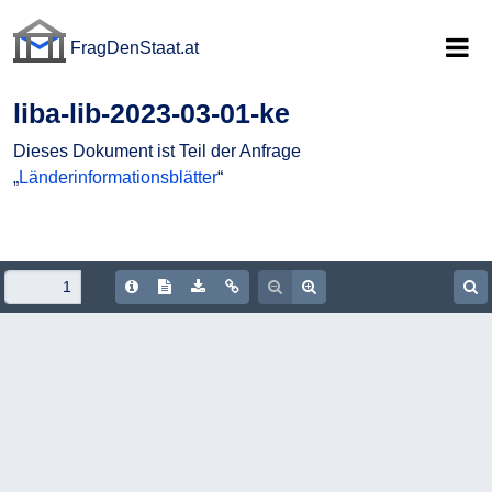
FragDenStaat.at
FragDenStaat.at
liba-lib-2023-03-01-ke
Dieses Dokument ist Teil der Anfrage
„
Länderinformationsblätter
“
Document Info
Show/hide Text
Download PDF
Copy document URL
Zoom out
Zoom in
S