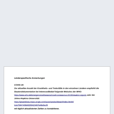
Länderspezifische Anmerkungen
COVID-19: 
Zur aktuellen Anzahl der Krankheits- und Todesfälle in den einzelnen Ländern empfiehlt die 
Staatendokumentation bei Interesse/Bedarf folgende Websites der WHO: 
https://www.who.int/emergencies/diseases/novel-coronavirus-2019/situation-reports
 oder der 
Johns-Hopkins-Universität:
https://gisanddata.maps.arcgis.com/apps/opsdashboard/index.html#/
bda7594740fd40299423467b48e9ecf6
mit täglich aktualisierten Zahlen zu kontaktieren.