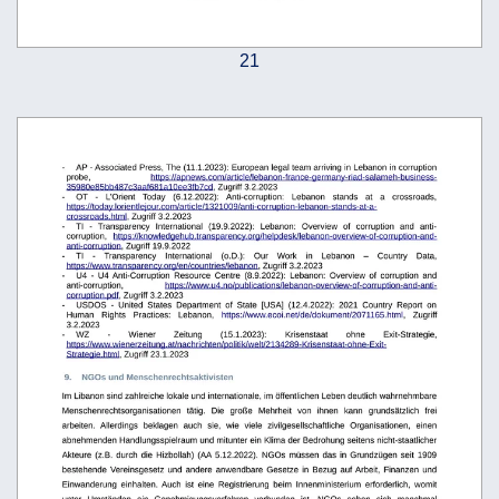
21
-
AP - Associated Press, The (11.1.2023): European legal team arriving in Lebanon in corruption
probe,
https://apnews.com/article/lebanon-france-germany-riad-salameh-business-
35980e85bb487c3aaf681a10ee3fb7cd
, Zugriff 3.2.2023
-
OT   -   L’Orient   Today   (6.12.2022):   Anti-corruption:   Lebanon   stands   at   a   crossroads, 
https://today.lorientlejour.com/article/1321009/anti-corruption-lebanon-stands-at-a-
crossroads.html
, Zugriff 3.2.2023
-
TI   -   Transparency   International   (19.9.2022):   Lebanon:   Overview   of   corruption   and   anti-
corruption,
https://knowledgehub.transparency.org/helpdesk/lebanon-overview-of-corruption-and-
anti-corruption
, Zugriff 19.9.2022
-
TI
-
Transparency
International
(o.D.):
Our
Work
in
Lebanon
–
Country
Data, 
https://www.transparency.org/en/countries/lebanon
, Zugriff 3.2.2023
-
U4   -   U4  Anti-Corruption   Resource   Centre   (8.9.2022):   Lebanon:   Overview   of   corruption   and 
anti-corruption,
https://www.u4.no/publications/lebanon-overview-of-corruption-and-anti-
corruption.pdf
, Zugriff 3.2.2023
-
USDOS   -   United   States   Department   of   State   [USA]   (12.4.2022):   2021   Country   Report   on 
Human   Rights   Practices:   Lebanon,
https://www.ecoi.net/de/dokument/2071165.html
,   Zugriff 
3.2.2023
-
WZ
-
Wiener
Zeitung
(15.1.2023):
 Krisenstaat
ohne
Exit-Strategie, 
https://www.wienerzeitung.at/nachrichten/politik/welt/2134289-Krisenstaat-ohne-Exit-
Strategie.html
, Zugriff 23.1.2023
 9.
NGOs und Menschenrechtsaktivisten
Im Libanon sind zahlreiche lokale und internationale, im öffentlichen Leben deutlich wahrnehmbare
Menschenrechtsorganisationen   tätig.   Die   große   Mehrheit   von   ihnen   kann   grundsätzlich   frei 
arbeiten.   Allerdings   beklagen   auch   sie,   wie   viele   zivilgesellschaftliche   Organisationen,   einen 
abnehmenden Handlungsspielraum und mitunter ein Klima der Bedrohung seitens nicht-staatlicher 
Akteure (z.B. durch die Hizbollah) (AA 5.12.2022). NGOs müssen das in Grundzügen seit 1909 
bestehende Vereinsgesetz und andere anwendbare Gesetze in Bezug auf Arbeit, Finanzen und 
Einwanderung   einhalten.  Auch   ist   eine   Registrierung   beim   Innenministerium   erforderlich,   womit 