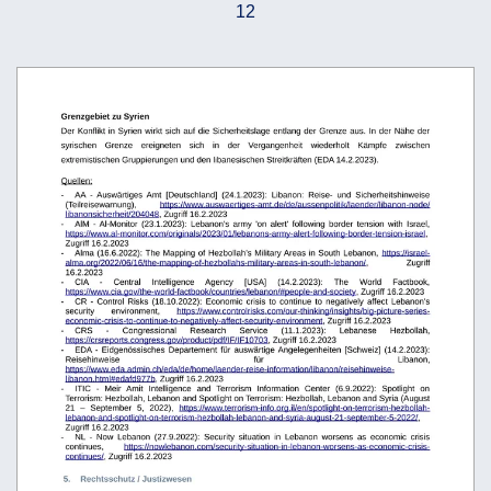
12
Grenzgebiet zu Syrien
Der Konflikt in Syrien wirkt sich auf die Sicherheitslage entlang der Grenze aus. In der Nähe der 
syrischen  
Grenze  
ereigneten  
sich  
in  
der  
Vergangenheit  
wiederholt  
Kämpfe  
zwischen 
extremistischen Gruppierungen und den libanesischen Streitkräften (EDA 14.2.2023).
Quellen:
-
AA  -  Auswärtiges  Amt   [Deutschland]   (24.1.2023):   Libanon:   Reise-   und   Sicherheitshinweise 
(Teilreisewarnung),
https://www.auswaertiges-amt.de/de/aussenpolitik/laender/libanon-node/
libanonsicherheit/204048
, Zugriff 16.2.2023
-
AlM   -  Al-Monitor   (23.1.2023):   Lebanon's  army   'on   alert'   following  border   tension   with   Israel, 
https://www.al-monitor.com/originals/2023/01/lebanons-army-alert-following-border-tension-israel
, 
Zugriff 16.2.2023
-
Alma (16.6.2022): The Mapping of Hezbollah’s Military Areas in South Lebanon, 
https://israel-
alma.org/2022/06/16/the-mapping-of-hezbollahs-military-areas-in-south-lebanon/
,
Zugriff 
16.2.2023
-
CIA
-
Central
Intelligence
Agency
[USA]
(14.2.2023):
The
World
Factbook, 
https://www.cia.gov/the-world-factbook/countries/lebanon/#people-and-society
, Zugriff 16.2.2023
-
CR - Control Risks (18.10.2022):  Economic crisis to continue to negatively affect Lebanon's 
security
environment,
https://www.controlrisks.com/our-thinking/insights/big-picture-series-
economic-crisis-to-continue-to-negatively-affect-security-environment
, Zugriff 16.2.2023
-
CRS
-
Congressional
Research
Service
(11.1.2023):
Lebanese
Hezbollah, 
https://crsreports.congress.gov/product/pdf/IF/IF10703
, Zugriff 16.2.2023
-
EDA
-
Eidgenössisches
Departement
für
auswärtige
Angelegenheiten
[Schweiz]
(14.2.2023):
Reisehinweise
für
Libanon, 
https://www.e 
da.admin.ch/eda/de/home/laender-reise-information/libanon/reisehinweise- 
libanon.html#edafd977b
, Zugriff 16.2.2023
-
ITIC   -
 Meir   Amit   Intelligence   and   Terrorism   Information   Center   (6.9.2022):   Spotlight   on 
Terrorism: Hezbollah, Lebanon and Spotlight on Terrorism: Hezbollah, Lebanon and Syria (August 
21   –   September   5,   2022),
https://www.terrorism-info.org.il/en/spotlight-on-terrorism-hezbollah-
lebanon-and-spotlight-on-terrorism-hezbollah-lebanon-and-syria-august-21-september-5-2022/
, 
Zugriff 16.2.2023
-
NL  -   Now   Lebanon   (27.9.2022):  Security   situation   in   Lebanon   worsens   as   economic   crisis 
continues,
https://nowlebanon.com/security-situation-in-lebanon-worsens-as-economic-crisis-
continues/
, Zugriff 16.2.2023
 5.
Rechtsschutz / Justizwesen