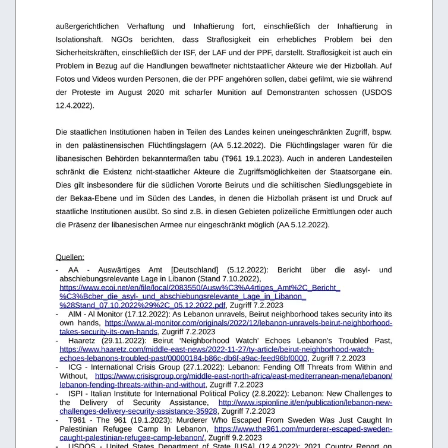
außergerichtlichen
Verhaftung
und
Inhaftierung
fort,
einschließlich
der
Inhaftierung
in
Isolationshaft.
NGOs
berichten,
dass
Straflosigkeit
ein
erhebliches
Problem
bei
den 
Sicherheitskräften, einschließlich der ISF, der LAF und der PPF, darstellt. Straflosigkeit ist auch ein 
Problem in Bezug auf die Handlungen bewaffneter nichtstaatlicher Akteure wie der Hizbollah. Auf 
Fotos und Videos wurden Personen, die der PPF angehören sollen, dabei gefilmt, wie sie während 
der   Proteste   im   August   2020   mit   scharfer   Munition   auf   Demonstranten   schossen   (USDOS 
12.4.2022). 
Die staatlichen Institutionen haben in Teilen des Landes keinen uneingeschränkten Zugriff, bspw. 
in   den   palästinensischen   Flüchtlingslagern   (AA  5.12.2022).   Die   Flüchtlingslager   waren   für   die 
libanesischen Behörden bekanntermaßen tabu (T961 19.1.2023). Auch in anderen Landesteilen 
schränkt   die   Existenz   nicht-staatlicher  Akteure   die   Zugriffsmöglichkeiten   der   Staatsorgane   ein. 
Dies gilt insbesondere für die südlichen Vororte Beiruts und die schiitischen Siedlungsgebiete in 
der Bekaa-Ebene und im Süden des Landes, in denen die Hizbollah präsent ist und Druck auf 
staatliche Institutionen ausübt. So sind z.B. in diesen Gebieten polizeiliche Ermittlungen oder auch 
die Präsenz der libanesischen Armee nur eingeschränkt möglich (AA 5.12.2022). 
Quellen:
-
AA
-
Auswärtiges
Amt
[Deutschland]
(5.12.2022):
Bericht
über
die
asyl-
und 
abschiebungsrelevante Lage in Libanon (Stand 7.10.2022), 
https://www.ecoi.net/en/file/local/2083550/Ausw%C3%A4rtiges_Amt%2C_Bericht_
%C3%Bcber_die_asyl-_und_abschiebungsrelevante_Lage_in_Libanon_
%28Stand_07.10.2022%29%2C_05.12.2022.pdf
, Zugriff 7.2.2023
-
AlM - Al Monitor (17.12.2022): As Lebanon unravels, Beirut neighborhood takes security into its 
own   hands,  
https://www.al-monitor.com/originals/2022/12/lebanon-unravels-beirut-neighborhood-
takes-security-its-own-hands
, Zugriff 7.2.2023
-
Haaretz   (29.11.2022):
 Beirut   ‘Neighborhood   Watch’   Echoes   Lebanon’s   Troubled   Past, 
https://www.haaretz.com/middle-east-news/2022-11-27/ty-article/beirut-neighborhood-watch-
echoes-lebanons-troubled-past/00000184-b86c-db6f-a9ac-feed96bf0000
, Zugriff 7.2.2023
-
ICG - International Crisis Group (27.1.2022):  Lebanon: Fending Off Threats from Within and 
Without,
https://www.crisisgroup.org/middle-east-north-africa/east-mediterranean-mena/lebanon/
lebanon-fending-threats-within-and-without
, Zugriff 7.2.2023
-
ISPI - Italian Institute for International Political Policy (2.8.2022): Lebanon: New Challenges to 
the
Delivery
of
Security
Assistance,
http://www.ispionline.it/en/publication/lebanon-new-
challenges-delivery-security-assistance-35928
, Zugriff 7.2.2023
-
T961
-
The
961
(19.1.2023):
Murderer
Who
Escaped
From
Sweden
Was
Just
Caught
In
Palestinian   Refugee   Camp   In   Lebanon,
https://www.the961.com/murderer-escaped-sweden-
caught-palestinian-refugee-camp-lebanon/
, Zugriff 9.2.2023