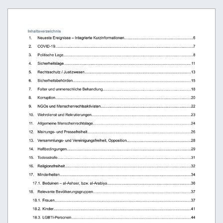
Inhaltsverzeichnis
 1. 
Neueste Ereignisse – Integrierte Kurzinformationen................................................................6
 2. 
COVID-19..................................................................................................................................7
 3. 
Politische Lage..........................................................................................................................8
 4. 
Sicherheitslage........................................................................................................................11
 5. 
Rechtsschutz / Justizwesen....................................................................................................13
 6. 
Sicherheitsbehörden...............................................................................................................15
 7. 
Folter und unmenschliche Behandlung...................................................................................18
 8. 
Korruption................................................................................................................................20
 9. 
NGOs und Menschenrechtsaktivisten.....................................................................................22
 10. 
Wehrdienst und Rekrutierungen.............................................................................................23
 11. 
Allgemeine Menschenrechtslage............................................................................................24
 12. 
Meinungs- und Pressefreiheit.................................................................................................26
 13. 
Versammlungs- und Vereinigungsfreiheit, Opposition............................................................28
 14. 
Haftbedingungen.....................................................................................................................29
 15. 
Todesstrafe..............................................................................................................................31
 16. 
Religionsfreiheit.......................................................................................................................32
 17. 
Minderheiten...........................................................................................................................34
17.1. Beduinen – al-Ashaer, bzw. al-Arabiya...............................................................................36
 18. 
Relevante Bevölkerungsgruppen............................................................................................37
18.1. Frauen................................................................................................................................37
18.2. Kinder.................................................................................................................................41
18.3. LGBTI-Personen................................................................................................................44