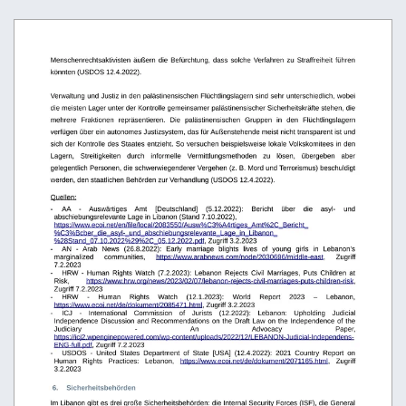
Menschenrechtsaktivisten
äußern
die
Befürchtung,
dass
solche
Verfahren
zu
Straffreiheit
führen
könnten (USDOS 12.4.2022). 
Verwaltung und Justiz in den palästinensischen Flüchtlingslagern sind sehr unterschiedlich, wobei 
die meisten Lager unter der Kontrolle gemeinsamer palästinensischer Sicherheitskräfte stehen, die 
mehrere   Fraktionen   repräsentieren.   Die   palästinensischen   Gruppen   in   den   Flüchtlingslagern 
verfügen über ein autonomes Justizsystem, das für Außenstehende meist nicht transparent ist und 
sich der Kontrolle des Staates entzieht. So versuchen beispielsweise lokale Volkskomitees in den 
Lagern,   Streitigkeiten   durch   informelle   Vermittlungsmethoden   zu   lösen,   übergeben   aber 
gelegentlich Personen, die schwerwiegenderer Vergehen (z. B. Mord und Terrorismus) beschuldigt 
werden, den staatlichen Behörden zur Verhandlung (USDOS 12.4.2022). 
Quellen:
-
AA
-
Auswärtiges
Amt
[Deutschland]
(5.12.2022):
Bericht
über
die
asyl-
und 
abschiebungsrelevante Lage in Libanon (Stand 7.10.2022), 
https://www.ecoi.net/en/file/local/2083550/Ausw%C3%A4rtiges_Amt%2C_Bericht_
%C3%Bcber_die_asyl-_und_abschiebungsrelevante_Lage_in_Libanon_
%28Stand_07.10.2022%29%2C_05.12.2022.pdf
, Zugriff 3.2.2023
-
AN   -   Arab   News   (26.8.2022):   Early   marriage   blights   lives   of   young   girls   in   Lebanon’s 
marginalized
communities,
https://www.arabnews.com/node/2030696/middle-east
,
Zugriff 
7.2.2023
-
HRW  -  Human  Rights  Watch  (7.2.2023):  Lebanon  Rejects  Civil  Marriages,  Puts  Children  at 
Risk,
https://www.hrw.org/news/2023/02/07/lebanon-rejects-civil-marriages-puts-children-risk
, 
Zugriff 7.2.2023
-
HRW
-
Human
Rights
Watch
(12.1.2023):
World
Report
2023
–
Lebanon, 
https://www.ecoi.net/de/dokument/2085471.html
, Zugriff 3.2.2023
-
ICJ
-
International
Commission
of
Jurists
(12.2022):
Lebanon:
Upholding
Judicial 
Independence Discussion and Recommendations on the Draft Law on the Independence of the 
Judiciary
-
An
Advocacy
Paper,
https://icj2.wpenginepowered.com/wp-content/uploads/2022/12/LEBANON-Judicial-Independens-
ENG-full.pdf
, Zugriff 7.2.2023
-
USDOS   -   United   States   Department   of   State   [USA]   (12.4.2022):   2021   Country   Report   on 
Human   Rights   Practices:   Lebanon,
https://www.ecoi.net/de/dokument/2071165.html
,   Zugriff 
3.2.2023
 6.
Sicherheitsbehörden
Im Libanon gibt es drei große Sicherheitsbehörden: die Internal Security Forces (ISF), die General 