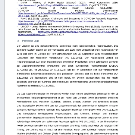
-
MoPH
-
Ministry
of
Public
Health
[Libanon]
(2023):
Novel
Coronavirus
2019, 
https://www.moph.gov.lb/en/Pages/2/24870/novel-coronavirus-2019-
, Zugriff 21.2.2023
-
MoPH
-
Ministry
of
Public
Health
[Libanon]
(28.1.2021):
COVID-19
Vaccine
Platform
(Presentation), 
https://www.moph.gov.lb/userfiles/files/Prevention/nCoV-%202019/Covid19_Vaccine_Process(20
20)-1-1.pdf
, Zugriff 21.2.2023
-
RAND   (6.5.2022):   Lebanon:   Challenges   and   Successes   in   COVID-19   Pandemic   Response, 
https://www.rand.org/blog/2022/05/lebanon-challenges-and-successes-in-covid-19-
pandemic.html
, Zugriff 21.2.2023
-
UNICEF - United Nations International Children's Emergency Fund (6.2022): Synthesis of the 
crisis impact on the Lebanese labour market and potential business, employment and training 
opportunities,
https://www.unicef.org/lebanon/media/8726/file/ILO%20UNICEF%20Synthesis
%20report%20EN%20.pdf
, Zugriff 21.2.2023
 3.
Politische Lage
Der   Libanon   ist   eine   parlamentarische   Demokratie   nach   konfessionellem   Proporzsystem.   Das 
politische System basiert auf der Verfassung von 1926, dem ungeschriebenen Nationalpakt von 
1943   und   dem   im   Gefolge   der   Ta’if-Verhandlungen   am   30.   September   1989   verabschiedeten 
„Dokument   der   Nationalen
 Versöhnung“   (AA   5.12.2022).   Der   Nationalpakt   verteilt   die 
Regierungsgewalt auf einen maronitischen christlichen Präsidenten, einen schiitischen Sprecher 
der   Abgeordnetenkammer   (Parlament)   und   einen   sunnitischen   Premierminister   (USDOS 
12.4.2022;   vgl.   FH   28.2.2022,  AA  5.12.2023).  Bei   der   im  Abkommen   von   Ta’if   vorgesehenen 
allmählichen   Entkonfessionalisierung   des   politischen   Systems   gibt   es   keine   Fortschritte   (AA 
5.12.2022).
Die
libanesische
Elite
ist
nicht
bereit,
ein
System
abzuschaffen,
das
ihre
Macht
garantiert, oder sich der Kontrolle durch ein neues, demokratischeres und rechenschaftspflichtiges 
Parlament zu stellen (CH 11.8.2021). 
Die   128  Abgeordnetensitze   im   Parlament   werden   nach   einem   detaillierten   Schlüssel   für   die   18 
anerkannten   Religionsgemeinschaften   je   zur   Hälfte   von   Christen   (zwölf   anerkannte   christliche
Konfessionen)   bzw.   Muslimen   (Sunniten,   Schiiten,   Drusen,   Alawiten   und   Ismailiten)   besetzt.
Das   libanesische   System   wird   von   der   Zusammenarbeit   der   verschiedenen   religiösen   Gruppen 
getragen; daneben spielen Familien- und regionale Interessen eine große Rolle (AA 5.12.2023). 
Das
komplizierte
konfessionelle
Proporzsystem,
das
Christen,
Schiiten
und
Sunniten 
gleichermaßen Zugang zu Macht und Ämtern sichern soll, hat in den vergangenen Jahren zu einer 
vollständigen  Blockade  des  politischen  Prozesses  geführt  (WZ  15.1.2023).  In  der  libanesischen 
Politik bestehen formelle und informelle Allianzen, allerdings häufig auch über die religiöse Kluft 
hinweg.   Die   „Allianz   des   8.   März“   ist   eine   Koalition,   deren   zwei   führende   Parteien   schiitische  
Muslime (Hizbollah) und Christen (Freie Patriotische Bewegung) sind, die durch eine pro-syrische 