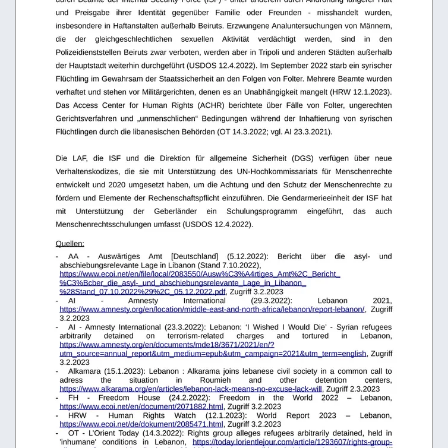
und   Preisgabe   ihrer   Identität   gegenüber   Familie   oder   Freunden   -   misshandelt   wurden, 
insbesondere in Haftanstalten außerhalb Beiruts. Erzwungene Analuntersuchungen von Männern, 
die
der
gleichgeschlechtlichen
sexuellen
Aktivität
verdächtigt
werden,
sind
in
den 
Polizeidienststellen Beiruts zwar verboten, werden aber in Tripoli und anderen Städten außerhalb 
der Hauptstadt weiterhin durchgeführt (USDOS 12.4.2022). Im September 2022 starb ein syrischer 
Flüchtling im Gewahrsam der Staatssicherheit an den Folgen von Folter. Mehrere Beamte wurden 
verhaftet und stehen vor Militärgerichten, denen es an Unabhängigkeit mangelt (HRW 12.1.2023). 
Das  Access   Center   for   Human   Rights   (ACHR)   berichtete   über   Fälle   von   Folter,   ungerechten 
Gerichtsverfahren   und   „unmenschlichen“   Bedingungen   während   der   Inhaftierung   von   syrischen 
Flüchtlingen durch die libanesischen Behörden (OT 14.3.2022; vgl. AI 23.3.2021). 
Die   LAF,   die   ISF   und   die   Direktion   für   allgemeine   Sicherheit   (DGS)   verfügen   über   neue 
Verhaltenskodizes,   die   sie   mit   Unterstützung   des   UN-Hochkommissariats   für   Menschenrechte 
entwickelt und 2020 umgesetzt haben, um die Achtung und den Schutz der Menschenrechte zu 
fördern und Elemente der Rechenschaftspflicht einzuführen. Die Gendarmerieeinheit der ISF hat 
mit
Unterstützung
der
Geberländer
ein
Schulungsprogramm
eingeführt,
das
auch 
Menschenrechtsschulungen umfasst (USDOS 12.4.2022). 
Quellen:
-
AA
-
Auswärtiges
Amt
[Deutschland]
(5.12.2022):
Bericht
über
die
asyl-
und 
abschiebungsrelevante Lage in Libanon (Stand 7.10.2022), 
https://www.ecoi.net/en/file/local/2083550/Ausw%C3%A4rtiges_Amt%2C_Bericht_
%C3%Bcber_die_asyl-_und_abschiebungsrelevante_Lage_in_Libanon_
%28Stand_07.10.2022%29%2C_05.12.2022.pdf
, Zugriff 3.2.2023
-
AI
-
Amnesty
International
(29.3.2022):
Lebanon
2021, 
https://www.amnesty.org/en/location/middle-east-and-north-africa/lebanon/report-lebanon/
,   Zugriff 
3.2.2023
-
AI   -  Amnesty   International   (23.3.2022):   Lebanon:   ‘I   Wished   I   Would   Die’  -   Syrian   refugees 
arbitrarily
detained
on
terrorism-related
charges
and
tortured
in
Lebanon, 
https://www.amnesty.org/en/documents/mde18/3671/2021/en/?
utm_source=annual_report&utm_medium=epub&utm_campaign=2021&utm_term=english
, Zugriff
3.2.2023
-
Alkamara  (15.1.2023):  Lebanon  : Alkarama  joins  lebanese  civil  society  in  a  common  call  to 
adress
the
situation
in
Roumieh
and
other
detention
centers, 
https://www.alkarama.org/en/articles/lebanon-lack-means-no-excuse-lack-will
, Zugriff 2.3.2023
-
FH
-
Freedom
House
(24.2.2022):
Freedom
in
the
World
2022
–
Lebanon, 
https://www.ecoi.net/en/document/2071882.html
, Zugriff 3.2.2023
-
HRW
-
Human
Rights
Watch
(12.1.2023):
World
Report
2023
–
Lebanon, 
https://www.ecoi.net/de/dokument/2085471.html
, Zugriff 3.2.2023
-
OT  -   L’Orient  Today
(14.3.2022):   Rights   group   alleges   refugees   arbitrarily   detained,   held   in 
'inhumane'   conditions   in   Lebanon,
https://today.lorientlejour.com/article/1293607/rights-group-