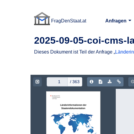
FragDenStaat.at
Anfragen
FragDenStaat.at
2025-09-05-coi-cms-l
Dieses Dokument ist Teil der Anfrage „
Länderin
Document Info
Show/hide Text
Download 
Copy 
/ 363