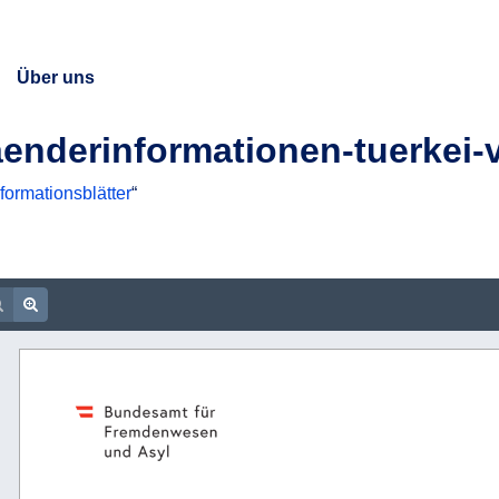
Über uns
aenderinformationen-tuerkei-
formationsblätter
“
PDF
document URL
Zoom out
Zoom in