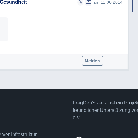
 Gesundheit
am 11.06.2014
ges-uber-fragdenstaat_geschwaerzt.pdf
Melden
FragDenStaat.at ist ein Proje
freundlicher Unterstützung v
e.V.
ver-Infrastruktur.