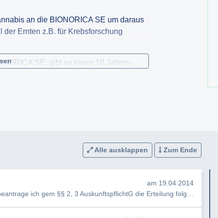
 Cannabis an die BIONORICA SE um daraus
l der Ernten z.B. für Krebsforschung
esen
BIONORICA SE, gibt es einen 10 Jahres-
uzierte medizinische Cannabis und wie
 Gewinn erwirtschaftet?
Alle ausklappen
Zum Ende
am 19.04.2014
Sehr geehrte Damen und Herren, hiermit beantrage ich gem §§ 2, 3 AuskunftspflichtG die Erteilung folgender Ausku…