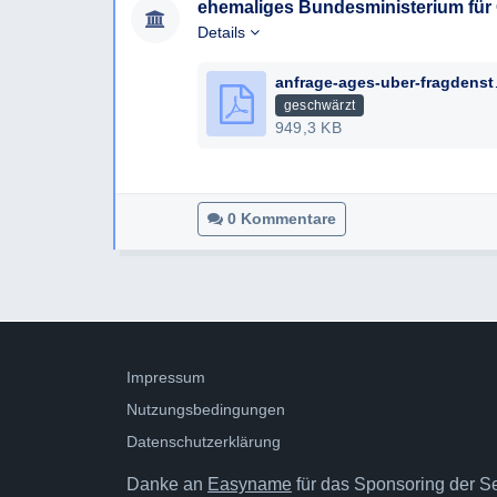
ehemaliges Bundesministerium für
Details
anfrage-a
geschwärzt
949,3 KB
0 Kommentare
Impressum
Nutzungsbedingungen
Datenschutzerklärung
Danke an
Easyname
für das Sponsoring der Ser