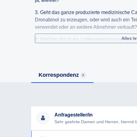
ja, wieviel?
3. Geht das ganze produzierte medizinische
Dronabinol zu erzeugen, oder wird auch ein Tei
verwendet oder an weitere Abnehmer verkauft?
Alles l
4. Welcher Art ist die Liefervereinbarung mit 
Liefer-Vertrag oder etwas Ähnliches?
5. Wieviel bezahlt BIONORICA SE für das prod
hoch sind die Produktionskosten, wird also ein
Korrespondenz
2
Anfragesteller/in