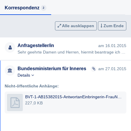
Korrespondenz
2
Alle ausklappen
Zum Ende
Anfragesteller/in
am 16.01.2015
Sehr geehrte Damen und Herren, hiermit beantrage ich gem §§ 2, 3 AuskunftspflichtG die Erteilung folgender Ausku…
Bundesministerium für Inneres
am 27.01.2015
Details
Nicht-öffentliche Anhänge:
BVT-1-AB15382015-AntwortanEinbringerin-FrauNAMENAME.pdf
227,0 KB