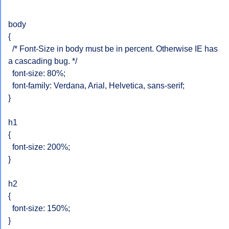
body

{

  /* Font-Size in body must be in percent. Otherwise IE has 
a cascading bug. */  

  font-size: 80%;

  font-family: Verdana, Arial, Helvetica, sans-serif;

}

h1

{

  font-size: 200%;

}

h2

{

  font-size: 150%;

}
