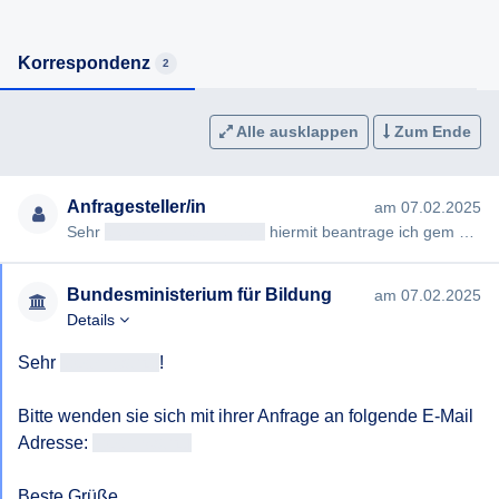
Korrespondenz
2
Alle ausklappen
Zum Ende
Anfragesteller/in
am 07.02.2025
Sehr
geehrteAntragsteller/in
hiermit beantrage ich gem §§ 2, 3 AuskunftspflichtG die Erteilung folgender Auskunft…
Bundesministerium für Bildung
am 07.02.2025
Details
Sehr 
[geschwärzt]
!

Bitte wenden sie sich mit ihrer Anfrage an folgende E-Mail 
Adresse: 
[geschwärzt]
Beste Grüße
