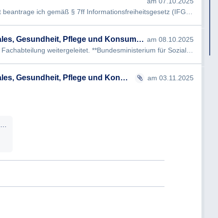
am 07.10.2025
Sehr geehrte<Information-entfernt> hiermit beantrage ich gemäß § 7ff Informationsfreiheitsgesetz (IFG) die Erteil…
Bundesministerium für Arbeit, Soziales, Gesundheit, Pflege und Konsumentenschutz
am 08.10.2025
Ihre Anfrage wurde zur Bearbeitung an die Fachabteilung weitergeleitet. **Bundesministerium für Soziales, Gesund…
Bundesministerium für Arbeit, Soziales, Gesundheit, Pflege und Konsumentenschutz
am 03.11.2025
kennzahlenzuregistrierterobdach-undwohnungslosigkeit2024.pdf