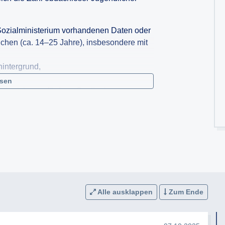
 Sozialministerium vorhandenen Daten oder
ichen (ca. 14–25 Jahre), insbesondere mit
hintergrund,
esen
erberichte, geförderte Studien).
s Sozialministeriums oder eines anderen
h um Hinweis auf die zugrunde liegende
B. als PDF) an diese E-Mail-Adresse.
 ich um Weiterleitung gemäß § 5 Abs. 2 IFG
Alle ausklappen
Zum Ende