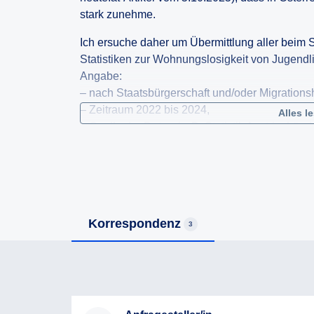
stark zunehme.
Ich ersuche daher um Übermittlung aller beim
Statistiken zur Wohnungslosigkeit von Jugendl
Angabe:
– nach Staatsbürgerschaft und/oder Migrations
– Zeitraum 2022 bis 2024,
Alles l
– Quelle der Daten (z. B. Statistik Austria, Länd
Sofern die Caritas ihre Aussagen auf Daten de
staatlichen Registers gestützt hat, ersuche ic
Publikation oder Datenerhebung.
Ich ersuche um elektronische Übermittlung (z. 
Korrespondenz
3
Sollte Ihre Behörde nicht zuständig sein, bitte
an die zuständige Stelle.
Mit freundlichen Grüßen,
Antragsteller/in Antragsteller/in