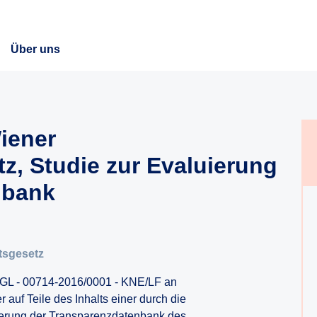
Über uns
iener
z, Studie zur Evaluierung
nbank
tsgesetz
 PGL - 00714-2016/0001 - KNE/LF an
 auf Teile des Inhalts einer durch die
ierung der Transparenzdatenbank des