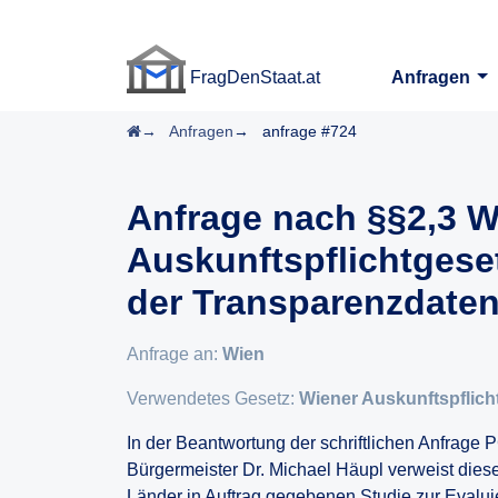
FragDenStaat.at
Anfragen
FragDenStaat.at
Startseite
Anfragen
anfrage #724
Anfrage nach §§2,3 W
Auskunftspflichtgeset
der Transparenzdate
Anfrage an:
Wien
Verwendetes Gesetz:
Wiener Auskunftspflich
In der Beantwortung der schriftlichen Anfrage
Bürgermeister Dr. Michael Häupl verweist dieser
Länder in Auftrag gegebenen Studie zur Evalu