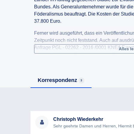
Bundes. Als Generalunternehmer wurde für die D
Föderalismus beauftragt. Die Kosten der Studi
37.800 Euro.
Ferner wird ausgeführt, dass ein Veröffentlich
Zeitpunkt noch nicht feststand. Auch auf ausdrü
Anfrage PGL - 02262 - 2016 /0001 KNE/LF wurd
Alles l
gegenständlichen Studie verweigert. Eine Veröf
dieser Anfrage zwischen den Auftraggebern nic
Textes der Langfassung dieser Studie kann som
sich deren Inhalt mit den Schilderungen aus Si
Korrespondenz
3
Ich ersuche daher ausdrücklich um Vorlage der
Vorlage von Teilen der Studie aufgrund des D
möglich sein, ersuche ich um Vorlage der Stu
Passagen.
Christoph Wiederkehr