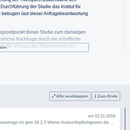
urchführung der Studie das Institut für
e betrugen laut dieser Anfragebeantwortung
ungszeitpunkt dieser Studie zum damaligen
ckliche Nachfrage durch die schriftliche
e die Vorlage des Originaltextes der
esen
fentlichung sei laut der Beantwortung
ht vereinbart worden. Ohne Kenntnis des
it nicht nachvollzogen werden, inwieweit
cht der Stadt Wien deckt.
 oben angesprochenen Studie. Sollte die
atenschutzgesetzes 2000 (DSG) nicht
Alle ausklappen
Zum Ende
die unter Schwärzung der entsprechenden
am 02.11.2016
Sehr geehrte Damen und Herren, Hiermit beantrage ich gem §§ 2,3 Wiener Auskunftspflichtgesetz die Erteilung folg…